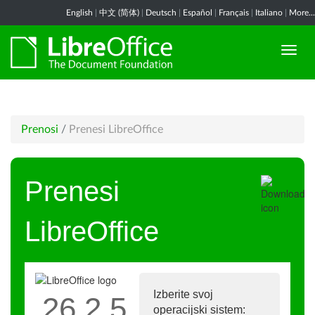
English
|
中文 (简体)
|
Deutsch
|
Español
|
Français
|
Italiano
|
More...
Prenosi
/
Prenesi LibreOffice
Prenesi
LibreOffice
Izberite svoj
26.2.5
operacijski sistem: