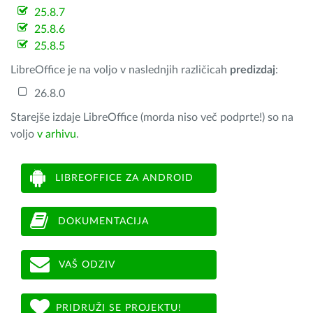
25.8.7
25.8.6
25.8.5
LibreOffice je na voljo v naslednjih različicah
predizdaj
:
26.8.0
Starejše izdaje LibreOffice (morda niso več podprte!) so na
voljo
v arhivu
.
LIBREOFFICE ZA ANDROID
DOKUMENTACIJA
VAŠ ODZIV
PRIDRUŽI SE PROJEKTU!