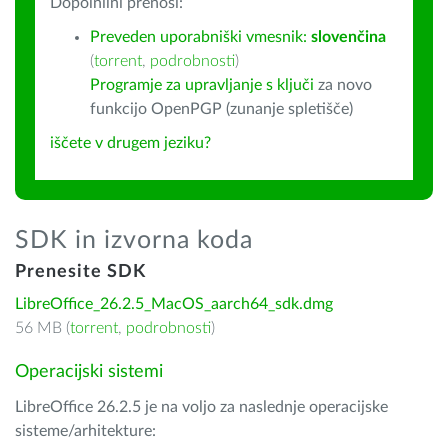
Dopolnilni prenosi:
Preveden uporabniški vmesnik:
slovenčina
(
torrent
,
podrobnosti
)
Programje za upravljanje s ključi
za novo
funkcijo OpenPGP (zunanje spletišče)
iščete v drugem jeziku?
SDK in izvorna koda
Prenesite SDK
LibreOffice_26.2.5_MacOS_aarch64_sdk.dmg
56 MB (
torrent
,
podrobnosti
)
Operacijski sistemi
LibreOffice 26.2.5 je na voljo za naslednje operacijske
sisteme/arhitekture: