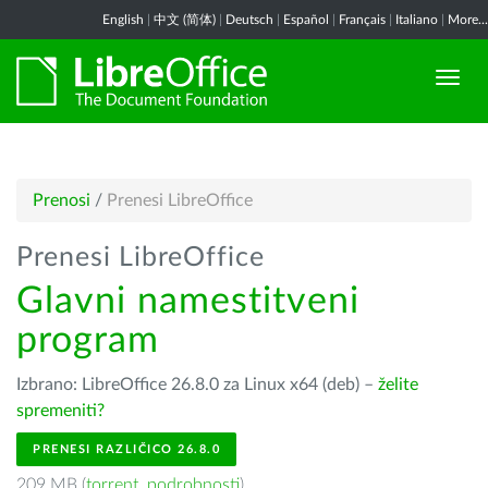
English
|
中文 (简体)
|
Deutsch
|
Español
|
Français
|
Italiano
|
More...
Prenosi
/
Prenesi LibreOffice
Prenesi LibreOffice
Glavni namestitveni
program
Izbrano: LibreOffice 26.8.0 za Linux x64 (deb) –
želite
spremeniti?
PRENESI RAZLIČICO 26.8.0
209 MB (
torrent
,
podrobnosti
)