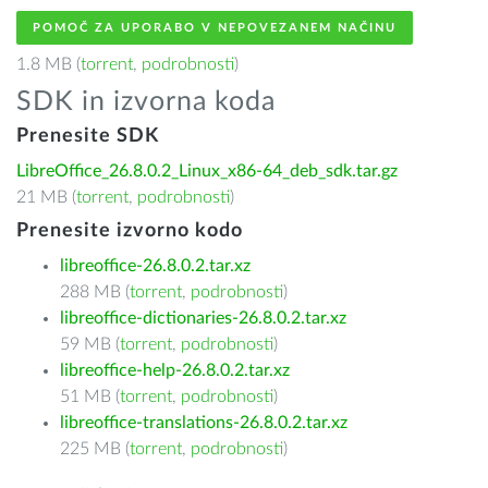
POMOČ ZA UPORABO V NEPOVEZANEM NAČINU
1.8 MB (
torrent
,
podrobnosti
)
SDK in izvorna koda
Prenesite SDK
LibreOffice_26.8.0.2_Linux_x86-64_deb_sdk.tar.gz
21 MB (
torrent
,
podrobnosti
)
Prenesite izvorno kodo
libreoffice-26.8.0.2.tar.xz
288 MB (
torrent
,
podrobnosti
)
libreoffice-dictionaries-26.8.0.2.tar.xz
59 MB (
torrent
,
podrobnosti
)
libreoffice-help-26.8.0.2.tar.xz
51 MB (
torrent
,
podrobnosti
)
libreoffice-translations-26.8.0.2.tar.xz
225 MB (
torrent
,
podrobnosti
)