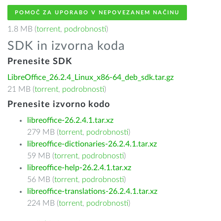
POMOČ ZA UPORABO V NEPOVEZANEM NAČINU
1.8 MB (
torrent
,
podrobnosti
)
SDK in izvorna koda
Prenesite SDK
LibreOffice_26.2.4_Linux_x86-64_deb_sdk.tar.gz
21 MB (
torrent
,
podrobnosti
)
Prenesite izvorno kodo
libreoffice-26.2.4.1.tar.xz
279 MB (
torrent
,
podrobnosti
)
libreoffice-dictionaries-26.2.4.1.tar.xz
59 MB (
torrent
,
podrobnosti
)
libreoffice-help-26.2.4.1.tar.xz
56 MB (
torrent
,
podrobnosti
)
libreoffice-translations-26.2.4.1.tar.xz
224 MB (
torrent
,
podrobnosti
)