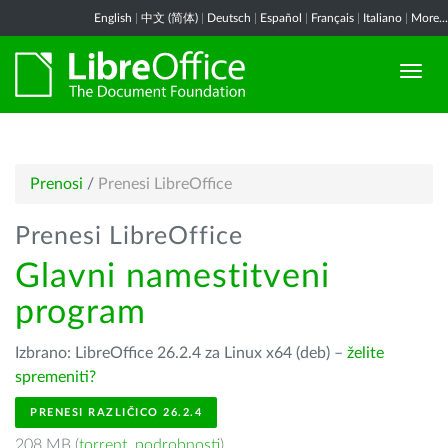
English
|
中文 (简体)
|
Deutsch
|
Español
|
Français
|
Italiano
|
More...
Prenosi
/
Prenesi LibreOffice
Prenesi LibreOffice
Glavni namestitveni
program
Izbrano: LibreOffice 26.2.4 za Linux x64 (deb) –
želite
spremeniti?
PRENESI RAZLIČICO 26.2.4
208 MB (
torrent
,
podrobnosti
)