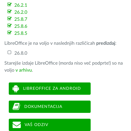
26.2.1
26.2.0
25.8.7
25.8.6
25.8.5
LibreOffice je na voljo v naslednjih različicah
predizdaj
:
26.8.0
Starejše izdaje LibreOffice (morda niso več podprte!) so na
voljo
v arhivu
.
LIBREOFFICE ZA ANDROID
DOKUMENTACIJA
VAŠ ODZIV