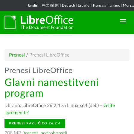
English
|
中文 (简体)
|
Deutsch
|
Español
|
Français
|
Italiano
|
More...
Prenosi
/
Prenesi LibreOffice
Prenesi LibreOffice
Glavni namestitveni
program
Izbrano: LibreOffice 26.2.4 za Linux x64 (deb) –
želite
spremeniti?
PRENESI RAZLIČICO 26.2.4
208 MB (
torrent
,
podrobnosti
)