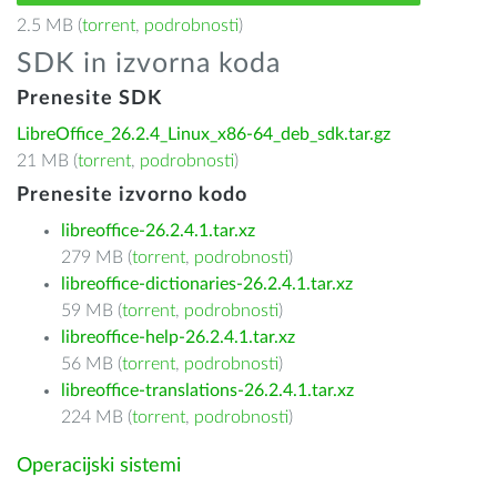
2.5 MB (
torrent
,
podrobnosti
)
SDK in izvorna koda
Prenesite SDK
LibreOffice_26.2.4_Linux_x86-64_deb_sdk.tar.gz
21 MB (
torrent
,
podrobnosti
)
Prenesite izvorno kodo
libreoffice-26.2.4.1.tar.xz
279 MB (
torrent
,
podrobnosti
)
libreoffice-dictionaries-26.2.4.1.tar.xz
59 MB (
torrent
,
podrobnosti
)
libreoffice-help-26.2.4.1.tar.xz
56 MB (
torrent
,
podrobnosti
)
libreoffice-translations-26.2.4.1.tar.xz
224 MB (
torrent
,
podrobnosti
)
Operacijski sistemi