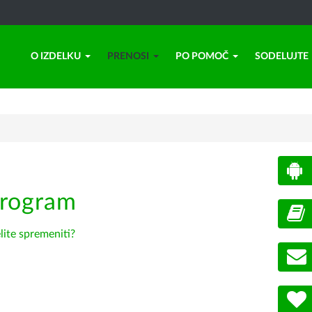
O IZDELKU
PRENOSI
PO POMOČ
SODELUJTE
program
lite spremeniti?