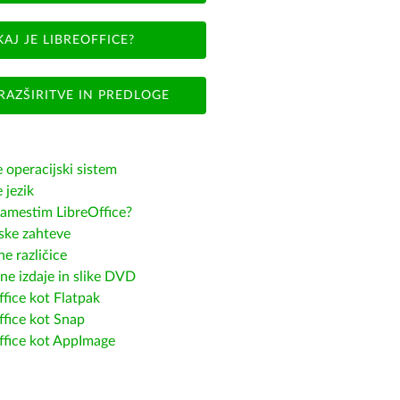
KAJ JE LIBREOFFICE?
RAZŠIRITVE IN PREDLOGE
e operacijski sistem
e jezik
amestim LibreOffice?
ske zahteve
e različice
ne izdaje in slike DVD
fice kot Flatpak
ffice kot Snap
ffice kot AppImage