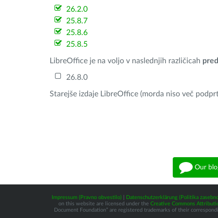
26.2.0
25.8.7
25.8.6
25.8.5
LibreOffice je na voljo v naslednjih različicah
pred
26.8.0
Starejše izdaje LibreOffice (morda niso več podprt
Our blo
Impressum (Pravno obvestilo)
|
Datenschutzerklärung (Politika zasebno
on this website are licensed under the
Creative Commons Attributio
Document Foundation” are registered trademarks of their corresponding