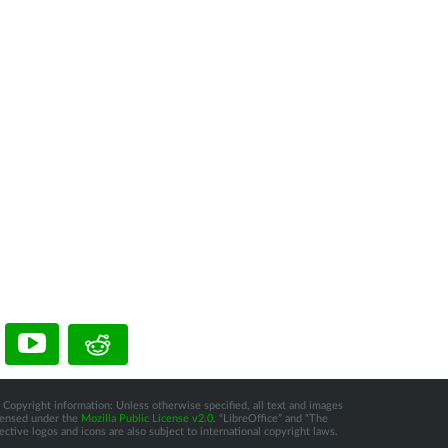
 Copyright information: Unless otherwise specified, all text and images
icensed under the
Mozilla Public License v2.0
. “LibreOffice” and “The
tive logos and icons are also subject to international copyright laws.