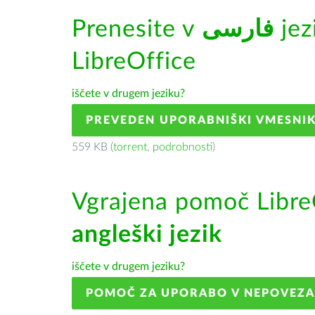
Prenesite v
فارسى
jez
LibreOffice
iščete v drugem jeziku?
PREVEDEN UPORABNIŠKI VMESNI
559 KB (
torrent
,
podrobnosti
)
Vgrajena pomoč Libre
angleški jezik
iščete v drugem jeziku?
POMOČ ZA UPORABO V NEPOVEZ