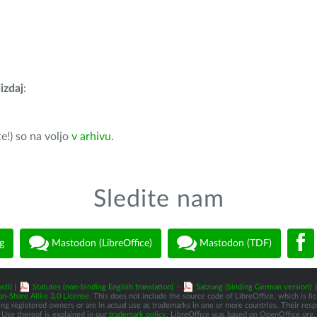
izdaj
:
e!) so na voljo
v arhivu
.
Sledite nam
g
Mastodon (LibreOffice)
Mastodon (TDF)
sti)
|
Statutes (non-binding English translation)
-
Satzung (binding German version)
|
n-Share Alike 3.0 License
. This does not include the source code of LibreOffice, which is l
 registered owners or are in actual use as trademarks in one or more countries. Their respec
Use thereof is explained in our
trademark policy
. LibreOffice was based on OpenOffice.org.