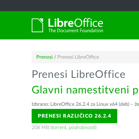
Prenosi
/
Prenesi LibreOffice
Prenesi LibreOffice
Glavni namestitveni 
Izbrano: LibreOffice 26.2.4 za Linux x64 (deb) –
že
PRENESI RAZLIČICO 26.2.4
208 MB (
torrent
,
podrobnosti
)