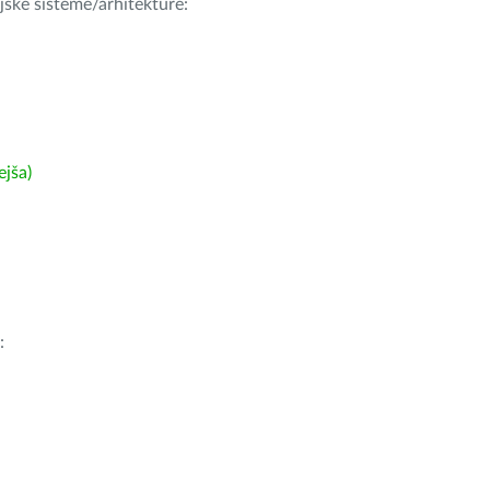
ijske sisteme/arhitekture:
ejša)
: