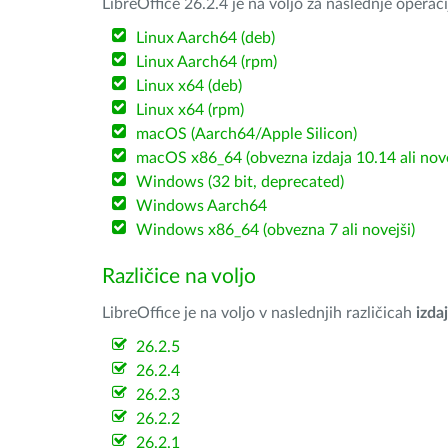
LibreOffice 26.2.4 je na voljo za naslednje operac
Linux Aarch64 (deb)
Linux Aarch64 (rpm)
Linux x64 (deb)
Linux x64 (rpm)
macOS (Aarch64/Apple Silicon)
macOS x86_64 (obvezna izdaja 10.14 ali nov
Windows (32 bit, deprecated)
Windows Aarch64
Windows x86_64 (obvezna 7 ali novejši)
Različice na voljo
LibreOffice je na voljo v naslednjih različicah
izdaj
26.2.5
26.2.4
26.2.3
26.2.2
26.2.1