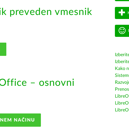
ik preveden vmesnik
K
Izberit
Izberit
Kako n
Sistem
Office – osnovni
Razvojn
Prenos
LibreOf
LibreO
LibreO
ANEM NAČINU