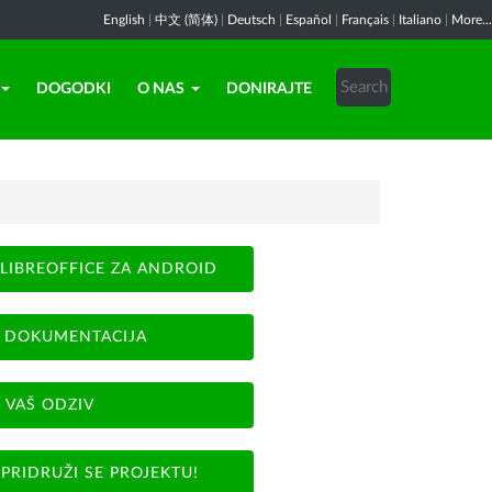
English
|
中文 (简体)
|
Deutsch
|
Español
|
Français
|
Italiano
|
More...
DOGODKI
O NAS
DONIRAJTE
LIBREOFFICE ZA ANDROID
DOKUMENTACIJA
VAŠ ODZIV
PRIDRUŽI SE PROJEKTU!