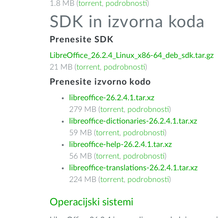
1.8 MB (
torrent
,
podrobnosti
)
SDK in izvorna koda
Prenesite SDK
LibreOffice_26.2.4_Linux_x86-64_deb_sdk.tar.gz
21 MB (
torrent
,
podrobnosti
)
Prenesite izvorno kodo
libreoffice-26.2.4.1.tar.xz
279 MB (
torrent
,
podrobnosti
)
libreoffice-dictionaries-26.2.4.1.tar.xz
59 MB (
torrent
,
podrobnosti
)
libreoffice-help-26.2.4.1.tar.xz
56 MB (
torrent
,
podrobnosti
)
libreoffice-translations-26.2.4.1.tar.xz
224 MB (
torrent
,
podrobnosti
)
Operacijski sistemi