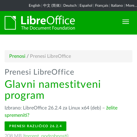
English
|
中文 (简体)
|
Deutsch
|
Español
|
Français
|
Italiano
|
More...
Prenosi
/
Prenesi LibreOffice
Prenesi LibreOffice
Glavni namestitveni
program
Izbrano: LibreOffice 26.2.4 za Linux x64 (deb) –
želite
spremeniti?
PRENESI RAZLIČICO 26.2.4
208 MB (
torrent
,
podrobnosti
)