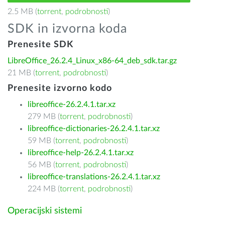
2.5 MB (
torrent
,
podrobnosti
)
SDK in izvorna koda
Prenesite SDK
LibreOffice_26.2.4_Linux_x86-64_deb_sdk.tar.gz
21 MB (
torrent
,
podrobnosti
)
Prenesite izvorno kodo
libreoffice-26.2.4.1.tar.xz
279 MB (
torrent
,
podrobnosti
)
libreoffice-dictionaries-26.2.4.1.tar.xz
59 MB (
torrent
,
podrobnosti
)
libreoffice-help-26.2.4.1.tar.xz
56 MB (
torrent
,
podrobnosti
)
libreoffice-translations-26.2.4.1.tar.xz
224 MB (
torrent
,
podrobnosti
)
Operacijski sistemi