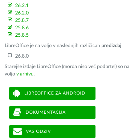
26.2.1
26.2.0
25.8.7
25.8.6
25.8.5
LibreOffice je na voljo v naslednjih različicah
predizdaj
:
26.8.0
Starejše izdaje LibreOffice (morda niso več podprte!) so na
voljo
v arhivu
.
LIBREOFFICE ZA ANDROID
DOKUMENTACIJA
VAŠ ODZIV