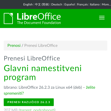
English
|
中文 (简体)
|
Deutsch
|
Español
|
Français
|
Italiano
|
More...
Prenosi
/
Prenesi LibreOffice
Prenesi LibreOffice
Glavni namestitveni
program
Izbrano: LibreOffice 26.2.3 za Linux x64 (deb) –
želite
spremeniti?
PRENESI RAZLIČICO 26.2.3
207 MB (
torrent
,
podrobnosti
)