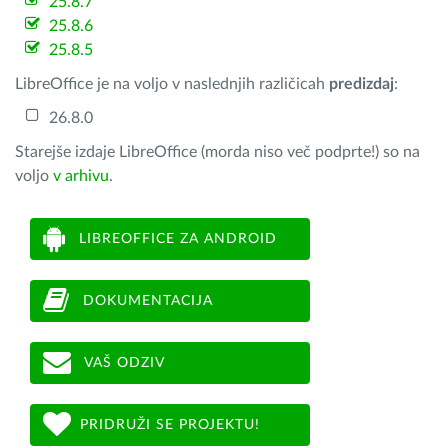
25.8.7
25.8.6
25.8.5
LibreOffice je na voljo v naslednjih različicah
predizdaj
:
26.8.0
Starejše izdaje LibreOffice (morda niso več podprte!) so na
voljo
v arhivu
.
LIBREOFFICE ZA ANDROID
DOKUMENTACIJA
VAŠ ODZIV
PRIDRUŽI SE PROJEKTU!