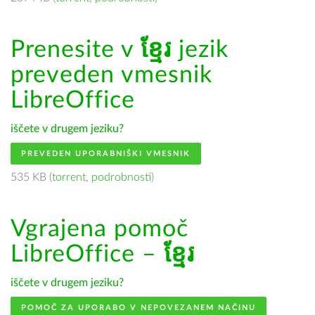
Prenesite v
ខ្មែរ
jezik
preveden vmesnik
LibreOffice
iščete v drugem jeziku?
PREVEDEN UPORABNIŠKI VMESNIK
535 KB (
torrent
,
podrobnosti
)
Vgrajena pomoč
LibreOffice –
ខ្មែរ
iščete v drugem jeziku?
POMOČ ZA UPORABO V NEPOVEZANEM NAČINU