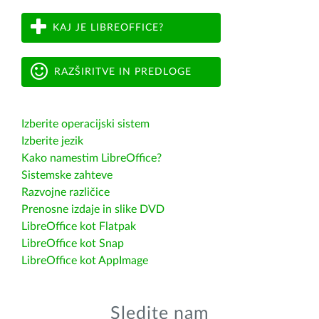
KAJ JE LIBREOFFICE?
RAZŠIRITVE IN PREDLOGE
Izberite operacijski sistem
Izberite jezik
Kako namestim LibreOffice?
Sistemske zahteve
Razvojne različice
Prenosne izdaje in slike DVD
LibreOffice kot Flatpak
LibreOffice kot Snap
LibreOffice kot AppImage
Sledite nam