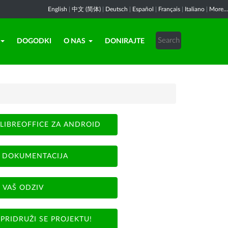
English
|
中文 (简体)
|
Deutsch
|
Español
|
Français
|
Italiano
|
More...
DOGODKI
O NAS
DONIRAJTE
LIBREOFFICE ZA ANDROID
DOKUMENTACIJA
VAŠ ODZIV
PRIDRUŽI SE PROJEKTU!