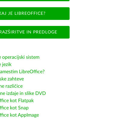
KAJ JE LIBREOFFICE?
RAZŠIRITVE IN PREDLOGE
e operacijski sistem
e jezik
amestim LibreOffice?
ske zahteve
e različice
ne izdaje in slike DVD
fice kot Flatpak
ffice kot Snap
ffice kot AppImage