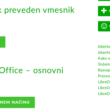
k preveden vmesnik
K
Izberit
Izberit
Kako n
Sistem
Office – osnovni
Razvojn
Prenos
LibreOf
LibreO
LibreO
ANEM NAČINU