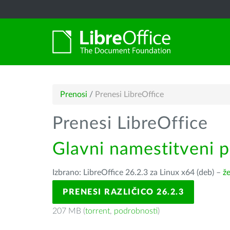
Prenosi
/
Prenesi LibreOffice
Prenesi LibreOffice
Glavni namestitveni 
Izbrano: LibreOffice 26.2.3 za Linux x64 (deb) –
že
PRENESI RAZLIČICO 26.2.3
207 MB (
torrent
,
podrobnosti
)