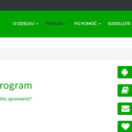
O IZDELKU
PRENOSI
PO POMOČ
SODELUJTE
program
lite spremeniti?