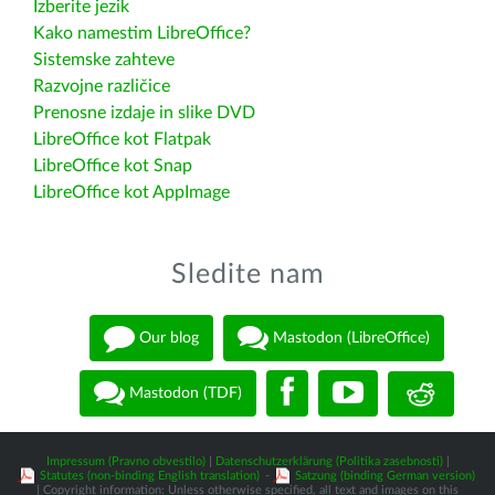
Izberite jezik
Kako namestim LibreOffice?
Sistemske zahteve
Razvojne različice
Prenosne izdaje in slike DVD
LibreOffice kot Flatpak
LibreOffice kot Snap
LibreOffice kot AppImage
Sledite nam
Our blog
Mastodon (LibreOffice)
Mastodon (TDF)
Impressum (Pravno obvestilo)
|
Datenschutzerklärung (Politika zasebnosti)
|
Statutes (non-binding English translation)
-
Satzung (binding German version)
| Copyright information: Unless otherwise specified, all text and images on this