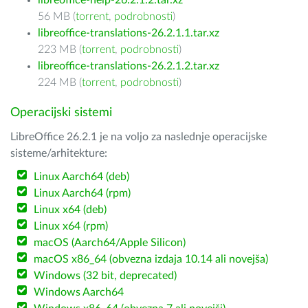
libreoffice-help-26.2.1.2.tar.xz
56 MB (
torrent
,
podrobnosti
)
libreoffice-translations-26.2.1.1.tar.xz
223 MB (
torrent
,
podrobnosti
)
libreoffice-translations-26.2.1.2.tar.xz
224 MB (
torrent
,
podrobnosti
)
Operacijski sistemi
LibreOffice 26.2.1 je na voljo za naslednje operacijske
sisteme/arhitekture:
Linux Aarch64 (deb)
Linux Aarch64 (rpm)
Linux x64 (deb)
Linux x64 (rpm)
macOS (Aarch64/Apple Silicon)
macOS x86_64 (obvezna izdaja 10.14 ali novejša)
Windows (32 bit, deprecated)
Windows Aarch64