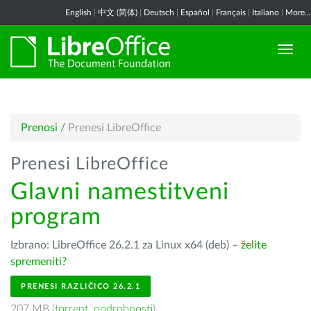
English
|
中文 (简体)
|
Deutsch
|
Español
|
Français
|
Italiano
|
More...
Prenosi
/
Prenesi LibreOffice
Prenesi LibreOffice
Glavni namestitveni
program
Izbrano: LibreOffice 26.2.1 za Linux x64 (deb) –
želite
spremeniti?
PRENESI RAZLIČICO 26.2.1
207 MB (
torrent
,
podrobnosti
)