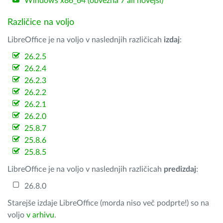
Windows x86_64 (obvezna 7 ali novejši)
Različice na voljo
LibreOffice je na voljo v naslednjih različicah
izdaj
:
26.2.5
26.2.4
26.2.3
26.2.2
26.2.1
26.2.0
25.8.7
25.8.6
25.8.5
LibreOffice je na voljo v naslednjih različicah
predizdaj
:
26.8.0
Starejše izdaje LibreOffice (morda niso več podprte!) so na
voljo
v arhivu
.