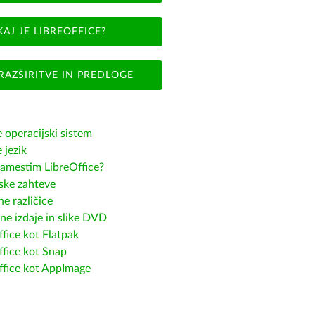
KAJ JE LIBREOFFICE?
RAZŠIRITVE IN PREDLOGE
e operacijski sistem
e jezik
amestim LibreOffice?
ske zahteve
e različice
ne izdaje in slike DVD
fice kot Flatpak
ffice kot Snap
ffice kot AppImage