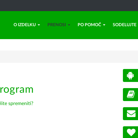
O IZDELKU
PRENOSI
PO POMOČ
SODELUJTE
program
lite spremeniti?