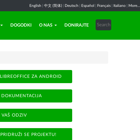
English
|
中文 (简体)
|
Deutsch
|
Español
|
Français
|
Italiano
|
More...
DOGODKI
O NAS
DONIRAJTE
LIBREOFFICE ZA ANDROID
DOKUMENTACIJA
VAŠ ODZIV
PRIDRUŽI SE PROJEKTU!