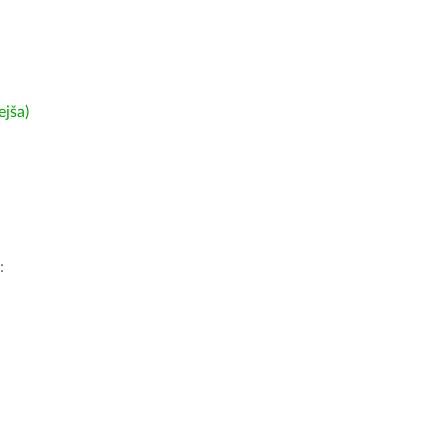
ejša)
: