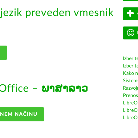
jezik preveden vmesnik
K
Izberit
Izberit
Kako n
Sistem
Office –
ພາສາລາວ
Razvojn
Prenos
LibreOf
LibreO
ANEM NAČINU
LibreO