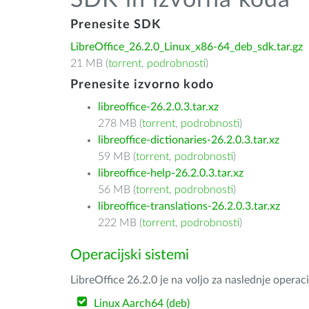
SDK in izvorna koda
Prenesite SDK
LibreOffice_26.2.0_Linux_x86-64_deb_sdk.tar.gz
21 MB (
torrent
,
podrobnosti
)
Prenesite izvorno kodo
libreoffice-26.2.0.3.tar.xz
278 MB (
torrent
,
podrobnosti
)
libreoffice-dictionaries-26.2.0.3.tar.xz
59 MB (
torrent
,
podrobnosti
)
libreoffice-help-26.2.0.3.tar.xz
56 MB (
torrent
,
podrobnosti
)
libreoffice-translations-26.2.0.3.tar.xz
222 MB (
torrent
,
podrobnosti
)
Operacijski sistemi
LibreOffice 26.2.0 je na voljo za naslednje operac
Linux Aarch64 (deb)