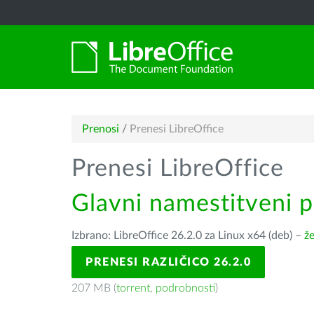
Prenosi
/
Prenesi LibreOffice
Prenesi LibreOffice
Glavni namestitveni 
Izbrano: LibreOffice 26.2.0 za Linux x64 (deb) –
že
PRENESI RAZLIČICO 26.2.0
207 MB (
torrent
,
podrobnosti
)