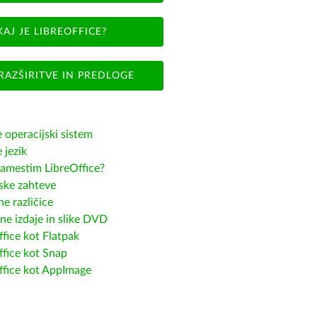
KAJ JE LIBREOFFICE?
RAZŠIRITVE IN PREDLOGE
e operacijski sistem
e jezik
amestim LibreOffice?
ske zahteve
e različice
ne izdaje in slike DVD
fice kot Flatpak
ffice kot Snap
ffice kot AppImage