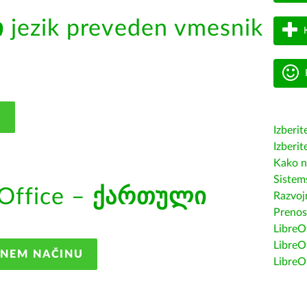
ი
jezik preveden vmesnik
K
Izberit
Izberit
Kako n
Sistem
Office –
ქართული
Razvojn
Prenos
LibreOf
LibreO
ANEM NAČINU
LibreO