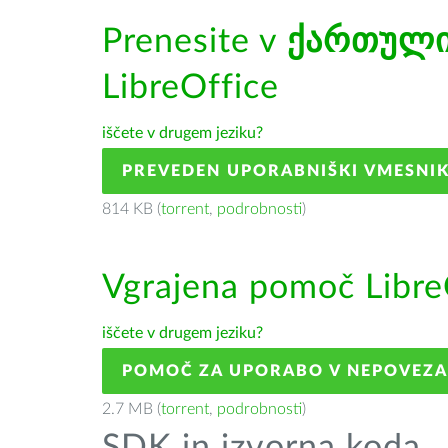
Prenesite v
ქართულ
LibreOffice
iščete v drugem jeziku?
PREVEDEN UPORABNIŠKI VMESNI
814 KB (
torrent
,
podrobnosti
)
Vgrajena pomoč Libre
iščete v drugem jeziku?
POMOČ ZA UPORABO V NEPOVEZ
2.7 MB (
torrent
,
podrobnosti
)