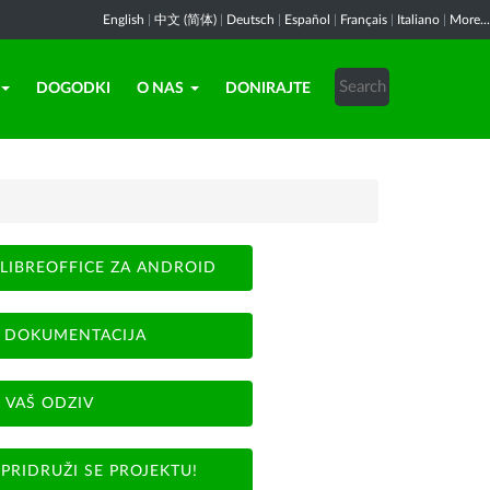
English
|
中文 (简体)
|
Deutsch
|
Español
|
Français
|
Italiano
|
More...
DOGODKI
O NAS
DONIRAJTE
LIBREOFFICE ZA ANDROID
DOKUMENTACIJA
VAŠ ODZIV
PRIDRUŽI SE PROJEKTU!