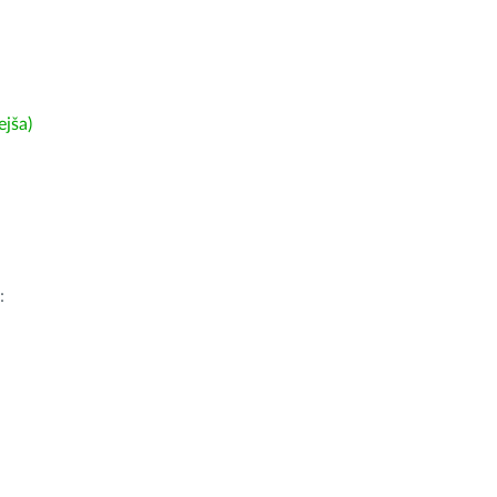
ejša)
: