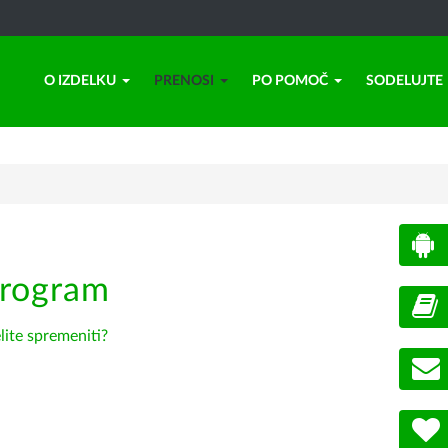
O IZDELKU
PRENOSI
PO POMOČ
SODELUJTE
program
lite spremeniti?