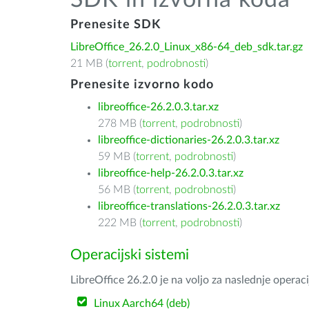
SDK in izvorna koda
Prenesite SDK
LibreOffice_26.2.0_Linux_x86-64_deb_sdk.tar.gz
21 MB (
torrent
,
podrobnosti
)
Prenesite izvorno kodo
libreoffice-26.2.0.3.tar.xz
278 MB (
torrent
,
podrobnosti
)
libreoffice-dictionaries-26.2.0.3.tar.xz
59 MB (
torrent
,
podrobnosti
)
libreoffice-help-26.2.0.3.tar.xz
56 MB (
torrent
,
podrobnosti
)
libreoffice-translations-26.2.0.3.tar.xz
222 MB (
torrent
,
podrobnosti
)
Operacijski sistemi
LibreOffice 26.2.0 je na voljo za naslednje operac
Linux Aarch64 (deb)