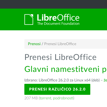
Prenosi
/
Prenesi LibreOffice
Prenesi LibreOffice
Glavni namestitveni 
Izbrano: LibreOffice 26.2.0 za Linux x64 (deb) –
že
PRENESI RAZLIČICO 26.2.0
207 MB (
torrent
,
podrobnosti
)