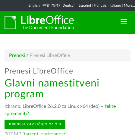
English
|
中文 (简体)
|
Deutsch
|
Español
|
Français
|
Italiano
|
More...
Prenosi
/
Prenesi LibreOffice
Prenesi LibreOffice
Glavni namestitveni
program
Izbrano: LibreOffice 26.2.0 za Linux x64 (deb) –
želite
spremeniti?
PRENESI RAZLIČICO 26.2.0
207 MB (
torrent
,
podrobnosti
)