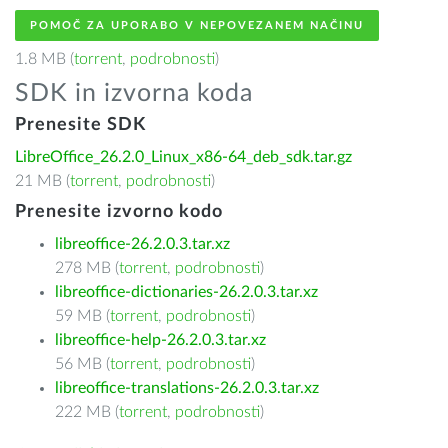
POMOČ ZA UPORABO V NEPOVEZANEM NAČINU
1.8 MB (
torrent
,
podrobnosti
)
SDK in izvorna koda
Prenesite SDK
LibreOffice_26.2.0_Linux_x86-64_deb_sdk.tar.gz
21 MB (
torrent
,
podrobnosti
)
Prenesite izvorno kodo
libreoffice-26.2.0.3.tar.xz
278 MB (
torrent
,
podrobnosti
)
libreoffice-dictionaries-26.2.0.3.tar.xz
59 MB (
torrent
,
podrobnosti
)
libreoffice-help-26.2.0.3.tar.xz
56 MB (
torrent
,
podrobnosti
)
libreoffice-translations-26.2.0.3.tar.xz
222 MB (
torrent
,
podrobnosti
)