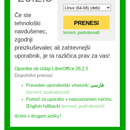
Če ste
PRENESI
tehnološki
navdušenec,
torrent
,
podrobnosti
zgodnji
preizkuševalec ali zahtevnejši
uporabnik, je ta različica prav za vas!
Opombe ob izdaji LibreOffice 26.2.5
Dopolnilni prenosi:
Preveden uporabniški vmesnik:
فارسى
(
torrent
,
podrobnosti
)
Pomoč za uporabo v nepovezanem načinu:
(English fallback)
(
torrent
,
podrobnosti
)
iščete v drugem jeziku?