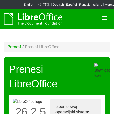
English
|
中文 (简体)
|
Deutsch
|
Español
|
Français
|
Italiano
|
More...
Prenosi
/
Prenesi LibreOffice
Prenesi
LibreOffice
Izberite svoj
26.2.5
operacijski sistem: