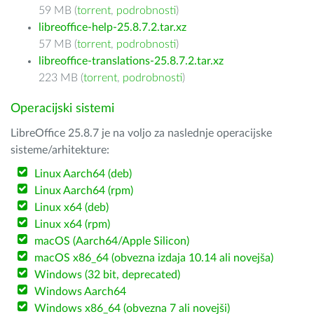
59 MB (
torrent
,
podrobnosti
)
libreoffice-help-25.8.7.2.tar.xz
57 MB (
torrent
,
podrobnosti
)
libreoffice-translations-25.8.7.2.tar.xz
223 MB (
torrent
,
podrobnosti
)
Operacijski sistemi
LibreOffice 25.8.7 je na voljo za naslednje operacijske
sisteme/arhitekture:
Linux Aarch64 (deb)
Linux Aarch64 (rpm)
Linux x64 (deb)
Linux x64 (rpm)
macOS (Aarch64/Apple Silicon)
macOS x86_64 (obvezna izdaja 10.14 ali novejša)
Windows (32 bit, deprecated)
Windows Aarch64
Windows x86_64 (obvezna 7 ali novejši)