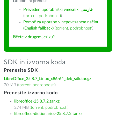
Dopolnilni prenosi:
Preveden uporabniški vmesnik:
فارسى
(
torrent
,
podrobnosti
)
Pomoč za uporabo v nepovezanem načinu:
(English fallback)
(
torrent
,
podrobnosti
)
iščete v drugem jeziku?
SDK in izvorna koda
Prenesite SDK
LibreOffice_25.8.7_Linux_x86-64_deb_sdk.tar.gz
20 MB (
torrent
,
podrobnosti
)
Prenesite izvorno kodo
libreoffice-25.8.7.2.tar.xz
274 MB (
torrent
,
podrobnosti
)
libreoffice-dictionaries-25.8.7.2.tar.xz