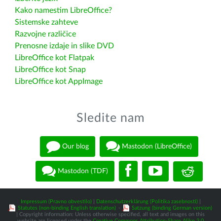
Kako namestim LibreOffice?
Sistemske zahteve
Razvojne različice
Prenosne izdaje in slike DVD
LibreOffice kot Flatpak
LibreOffice kot Snap
LibreOffice kot AppImage
Sledite nam
Our blog
Mastodon (LibreOffice)
Mastodon (TDF)
Impressum (Pravno obvestilo)
|
Datenschutzerklärung (Politika zasebnosti)
|
Statutes (non-binding English translation)
-
Satzung (binding German version)
| Copyright information: Unless otherwise specified, all text and images on this
website are licensed under the
Creative Commons Attribution-Share Alike 3.0