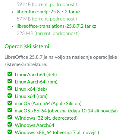
59 MB (
torrent
,
podrobnosti
)
libreoffice-help-25.8.7.2.tar.xz
57 MB (
torrent
,
podrobnosti
)
libreoffice-translations-25.8.7.2.tar.xz
223 MB (
torrent
,
podrobnosti
)
Operacijski sistemi
LibreOffice 25.8.7 je na voljo za naslednje operacijske
sisteme/arhitekture:
Linux Aarch64 (deb)
Linux Aarch64 (rpm)
Linux x64 (deb)
Linux x64 (rpm)
macOS (Aarch64/Apple Silicon)
macOS x86_64 (obvezna izdaja 10.14 ali novejša)
Windows (32 bit, deprecated)
Windows Aarch64
Windows x86_64 (obvezna 7 ali novejši)