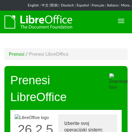
English
|
中文 (简体)
|
Deutsch
|
Español
|
Français
|
Italiano
|
More...
Prenosi
/
Prenesi LibreOffice
Prenesi
LibreOffice
Izberite svoj
26.2.5
operacijski sistem: