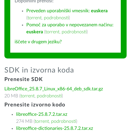
Dopolnilni prenosi:
Preveden uporabniški vmesnik:
euskera
(
torrent
,
podrobnosti
)
Pomoč za uporabo v nepovezanem načinu:
euskera
(
torrent
,
podrobnosti
)
iščete v drugem jeziku?
SDK in izvorna koda
Prenesite SDK
LibreOffice_25.8.7_Linux_x86-64_deb_sdk.tar.gz
20 MB (
torrent
,
podrobnosti
)
Prenesite izvorno kodo
libreoffice-25.8.7.2.tar.xz
274 MB (
torrent
,
podrobnosti
)
libreoffice-dictionaries-25.8.7.2.tar.xz