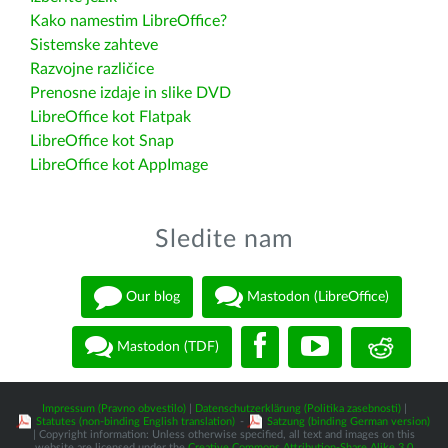
Kako namestim LibreOffice?
Sistemske zahteve
Razvojne različice
Prenosne izdaje in slike DVD
LibreOffice kot Flatpak
LibreOffice kot Snap
LibreOffice kot AppImage
Sledite nam
Our blog
Mastodon (LibreOffice)
Mastodon (TDF)
Impressum (Pravno obvestilo)
|
Datenschutzerklärung (Politika zasebnosti)
|
Statutes (non-binding English translation)
-
Satzung (binding German version)
| Copyright information: Unless otherwise specified, all text and images on this
website are licensed under the
Creative Commons Attribution-Share Alike 3.0