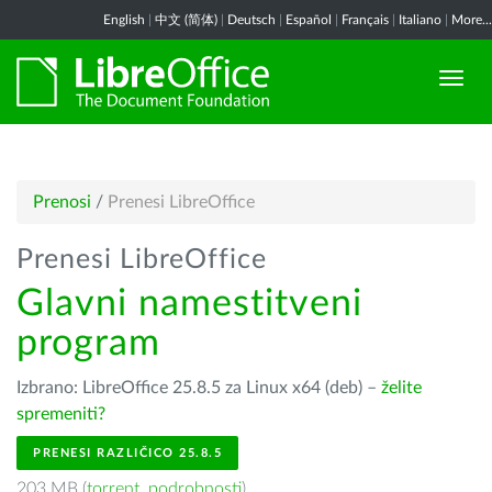
English
|
中文 (简体)
|
Deutsch
|
Español
|
Français
|
Italiano
|
More...
Prenosi
/
Prenesi LibreOffice
Prenesi LibreOffice
Glavni namestitveni
program
Izbrano: LibreOffice 25.8.5 za Linux x64 (deb) –
želite
spremeniti?
PRENESI RAZLIČICO 25.8.5
203 MB (
torrent
,
podrobnosti
)