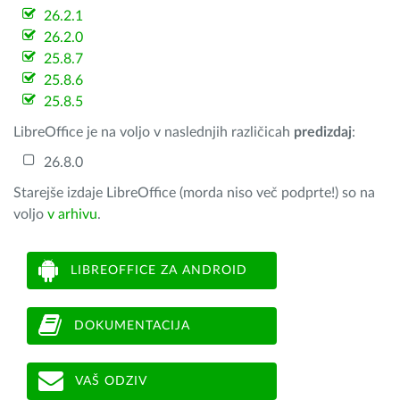
26.2.1
26.2.0
25.8.7
25.8.6
25.8.5
LibreOffice je na voljo v naslednjih različicah
predizdaj
:
26.8.0
Starejše izdaje LibreOffice (morda niso več podprte!) so na
voljo
v arhivu
.
LIBREOFFICE ZA ANDROID
DOKUMENTACIJA
VAŠ ODZIV