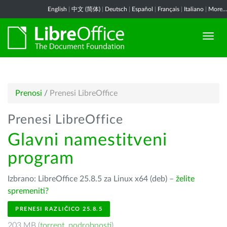
English
|
中文 (简体)
|
Deutsch
|
Español
|
Français
|
Italiano
|
More...
Prenosi
/
Prenesi LibreOffice
Prenesi LibreOffice
Glavni namestitveni
program
Izbrano: LibreOffice 25.8.5 za Linux x64 (deb) –
želite
spremeniti?
PRENESI RAZLIČICO 25.8.5
203 MB (
torrent
,
podrobnosti
)