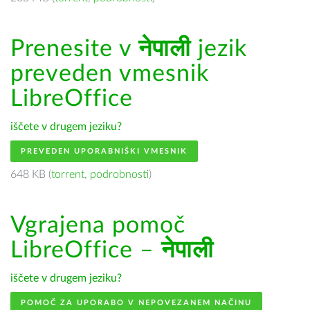
Prenesite v
नेपाली
jezik
preveden vmesnik
LibreOffice
iščete v drugem jeziku?
PREVEDEN UPORABNIŠKI VMESNIK
648 KB (
torrent
,
podrobnosti
)
Vgrajena pomoč
LibreOffice –
नेपाली
iščete v drugem jeziku?
POMOČ ZA UPORABO V NEPOVEZANEM NAČINU