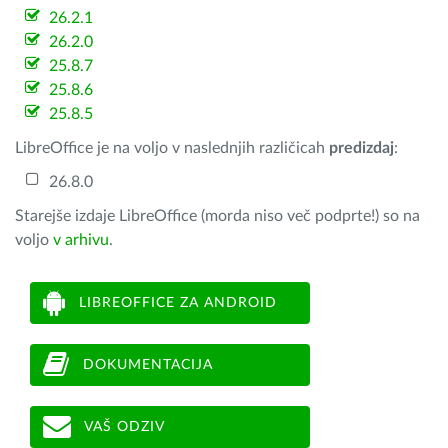
26.2.1
26.2.0
25.8.7
25.8.6
25.8.5
LibreOffice je na voljo v naslednjih različicah
predizdaj
:
26.8.0
Starejše izdaje LibreOffice (morda niso več podprte!) so na
voljo
v arhivu
.
LIBREOFFICE ZA ANDROID
DOKUMENTACIJA
VAŠ ODZIV