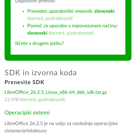
Dopolnilni prenosi:
Preveden uporabniški vmesnik:
slovenski
(
torrent
,
podrobnosti
)
Pomoč za uporabo v nepovezanem načinu:
slovenski
(
torrent
,
podrobnosti
)
iščete v drugem jeziku?
SDK in izvorna koda
Prenesite SDK
LibreOffice_26.2.5_Linux_x86-64_deb_sdk.tar.gz
21 MB (
torrent
,
podrobnosti
)
Operacijski sistemi
LibreOffice 26.2.5 je na voljo za naslednje operacijske
sisteme/arhitekture: