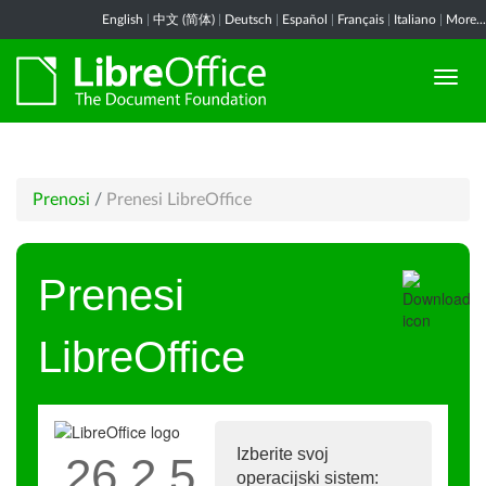
English
|
中文 (简体)
|
Deutsch
|
Español
|
Français
|
Italiano
|
More...
Prenosi
/
Prenesi LibreOffice
Prenesi
LibreOffice
Izberite svoj
26.2.5
operacijski sistem: