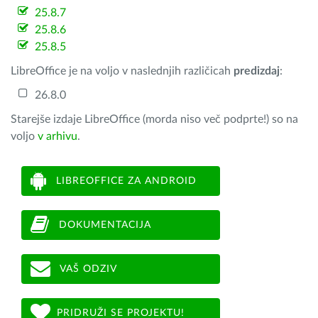
25.8.7
25.8.6
25.8.5
LibreOffice je na voljo v naslednjih različicah
predizdaj
:
26.8.0
Starejše izdaje LibreOffice (morda niso več podprte!) so na
voljo
v arhivu
.
LIBREOFFICE ZA ANDROID
DOKUMENTACIJA
VAŠ ODZIV
PRIDRUŽI SE PROJEKTU!