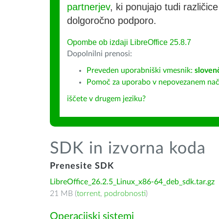
partnerjev
, ki ponujajo tudi različic
dolgoročno podporo.
Opombe ob izdaji LibreOffice 25.8.7
Dopolnilni prenosi:
Preveden uporabniški vmesnik:
sloven
Pomoč za uporabo v nepovezanem nač
iščete v drugem jeziku?
SDK in izvorna koda
Prenesite SDK
LibreOffice_26.2.5_Linux_x86-64_deb_sdk.tar.gz
21 MB (
torrent
,
podrobnosti
)
Operacijski sistemi