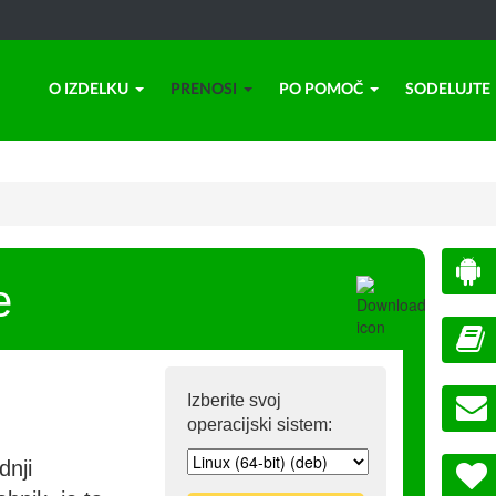
O IZDELKU
PRENOSI
PO POMOČ
SODELUJTE
e
Izberite svoj
operacijski sistem:
dnji