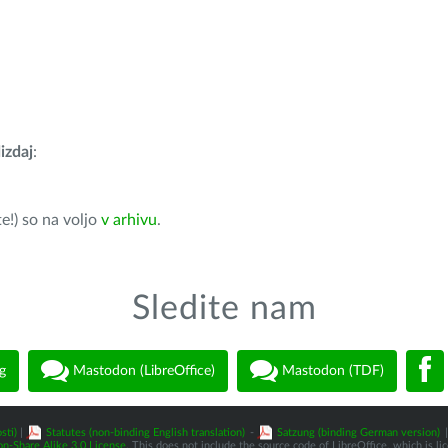
izdaj
:
e!) so na voljo
v arhivu
.
Sledite nam
g
Mastodon (LibreOffice)
Mastodon (TDF)
sti)
|
Statutes (non-binding English translation)
-
Satzung (binding German version)
|
n-Share Alike 3.0 License
. This does not include the source code of LibreOffice, which is l