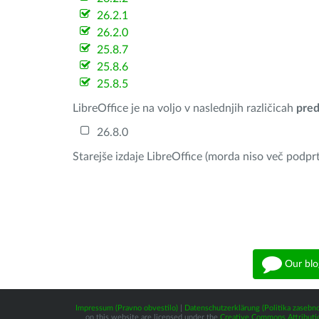
26.2.1
26.2.0
25.8.7
25.8.6
25.8.5
LibreOffice je na voljo v naslednjih različicah
pred
26.8.0
Starejše izdaje LibreOffice (morda niso več podprt
Our blo
Impressum (Pravno obvestilo)
|
Datenschutzerklärung (Politika zasebno
on this website are licensed under the
Creative Commons Attributio