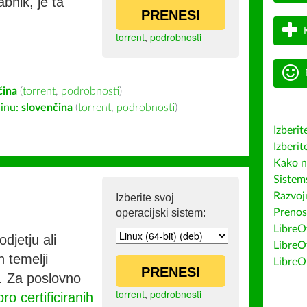
bnik, je ta
PRENESI
torrent
,
podrobnosti
čina
(
torrent
,
podrobnosti
)
inu:
slovenčina
(
torrent
,
podrobnosti
)
Izberit
Izberit
Kako n
Sistem
Razvojn
Izberite svoj
operacijski sistem:
Prenos
LibreOf
djetju ali
LibreO
h temelji
LibreO
PRENESI
co. Za poslovno
torrent
,
podrobnosti
ro certificiranih