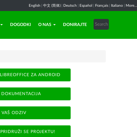
English
|
中文 (简体)
|
Deutsch
|
Español
|
Français
|
Italiano
|
More...
DOGODKI
O NAS
DONIRAJTE
LIBREOFFICE ZA ANDROID
DOKUMENTACIJA
VAŠ ODZIV
PRIDRUŽI SE PROJEKTU!