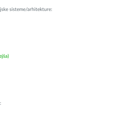
ijske sisteme/arhitekture:
ejša)
: