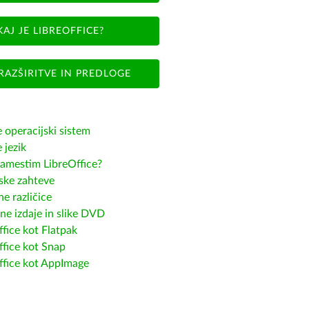
KAJ JE LIBREOFFICE?
RAZŠIRITVE IN PREDLOGE
e operacijski sistem
e jezik
amestim LibreOffice?
ske zahteve
e različice
ne izdaje in slike DVD
fice kot Flatpak
ffice kot Snap
ffice kot AppImage