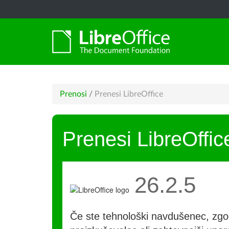
Prenosi
/
Prenesi LibreOffice
Prenesi LibreOffic
26.2.5
Če ste tehnološki navdušenec, zgo