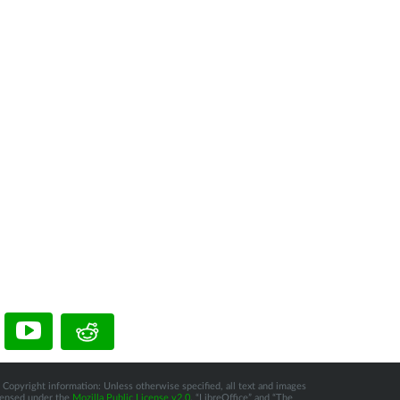
 Copyright information: Unless otherwise specified, all text and images
icensed under the
Mozilla Public License v2.0
. “LibreOffice” and “The