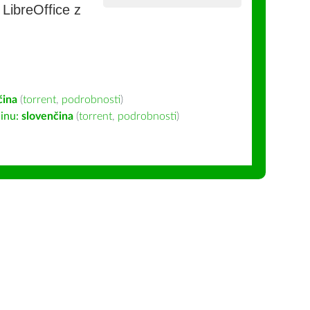
e LibreOffice z
čina
(
torrent
,
podrobnosti
)
inu:
slovenčina
(
torrent
,
podrobnosti
)