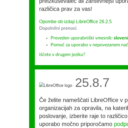
preizkuševalec ali zahtevnejši upora
različica prav za vas!
Opombe ob izdaji LibreOffice 26.2.5
Dopolnilni prenosi:
Preveden uporabniški vmesnik:
sloven
Pomoč za uporabo v nepovezanem nač
iščete v drugem jeziku?
25.8.7
Če želite nameščati LibreOffice v po
organizacijah za opravila, na kateri
poslovanje, izberite raje to različi
uporabo močno priporočamo
podpo