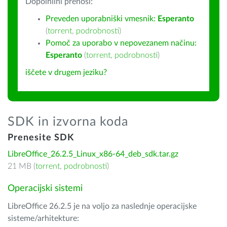
Dopolnilni prenosi:
Preveden uporabniški vmesnik:
Esperanto
(
torrent
,
podrobnosti
)
Pomoč za uporabo v nepovezanem načinu:
Esperanto
(
torrent
,
podrobnosti
)
iščete v drugem jeziku?
SDK in izvorna koda
Prenesite SDK
LibreOffice_26.2.5_Linux_x86-64_deb_sdk.tar.gz
21 MB (
torrent
,
podrobnosti
)
Operacijski sistemi
LibreOffice 26.2.5 je na voljo za naslednje operacijske
sisteme/arhitekture: