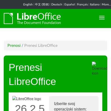
English
|
中文 (简体)
|
Deutsch
|
Español
|
Français
|
Italiano
|
More...
Prenosi
/
Prenesi LibreOffice
Prenesi
LibreOffice
Izberite svoj
26.2.5
operacijski sistem: