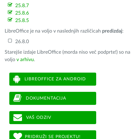
25.8.7
25.8.6
25.8.5
LibreOffice je na voljo v naslednjih različicah
predizdaj
:
26.8.0
Starejše izdaje LibreOffice (morda niso več podprte!) so na
voljo
v arhivu
.
LIBREOFFICE ZA ANDROID
DOKUMENTACIJA
VAŠ ODZIV
PRIDRUŽI SE PROJEKTU!