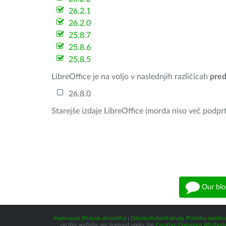
26.2.1
26.2.0
25.8.7
25.8.6
25.8.5
LibreOffice je na voljo v naslednjih različicah
pred
26.8.0
Starejše izdaje LibreOffice (morda niso več podprt
Our blo
Impressum (Pravno obvestilo)
|
Datenschutzerklärung (Politika zasebno
on this website are licensed under the
Creative Commons Attributio