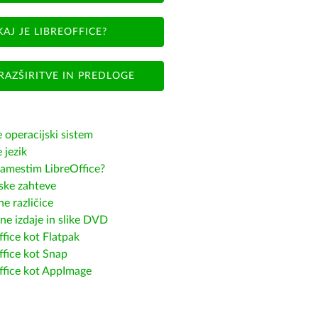
KAJ JE LIBREOFFICE?
RAZŠIRITVE IN PREDLOGE
e operacijski sistem
e jezik
amestim LibreOffice?
ske zahteve
e različice
ne izdaje in slike DVD
fice kot Flatpak
ffice kot Snap
ffice kot AppImage