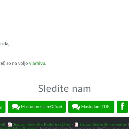
izdaj
:
e!) so na voljo
v arhivu
.
Sledite nam
g
Mastodon (LibreOffice)
Mastodon (TDF)
sti)
|
Statutes (non-binding English translation)
-
Satzung (binding German version)
|
n-Share Alike 3.0 License
. This does not include the source code of LibreOffice, which is l