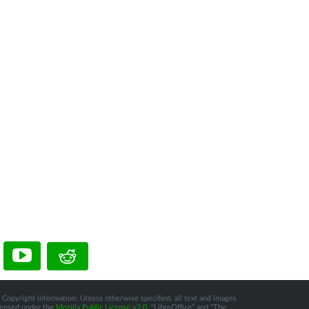
 Copyright information: Unless otherwise specified, all text and images
icensed under the
Mozilla Public License v2.0
. “LibreOffice” and “The