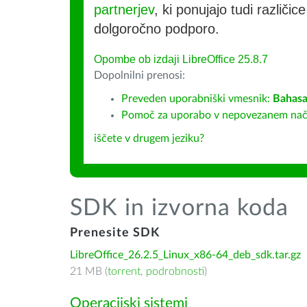
partnerjev
, ki ponujajo tudi različic
dolgoročno podporo.
Opombe ob izdaji LibreOffice 25.8.7
Dopolnilni prenosi:
Preveden uporabniški vmesnik:
Bahasa
Pomoč za uporabo v nepovezanem nač
iščete v drugem jeziku?
SDK in izvorna koda
Prenesite SDK
LibreOffice_26.2.5_Linux_x86-64_deb_sdk.tar.gz
21 MB (
torrent
,
podrobnosti
)
Operacijski sistemi