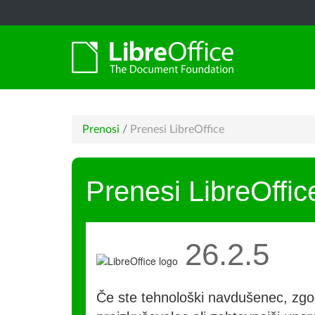
Prenosi
/
Prenesi LibreOffice
Prenesi LibreOffic
26.2.5
Če ste tehnološki navdušenec, zgo