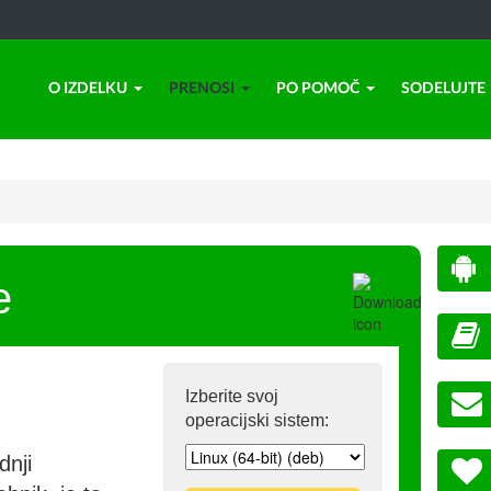
O IZDELKU
PRENOSI
PO POMOČ
SODELUJTE
e
Izberite svoj
operacijski sistem:
dnji