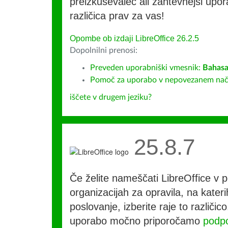
preizkuševalec ali zahtevnejši upora
različica prav za vas!
Opombe ob izdaji LibreOffice 26.2.5
Dopolnilni prenosi:
Preveden uporabniški vmesnik:
Bahasa
Pomoč za uporabo v nepovezanem nač
iščete v drugem jeziku?
25.8.7
Če želite nameščati LibreOffice v po
organizacijah za opravila, na kateri
poslovanje, izberite raje to različi
uporabo močno priporočamo
podpo