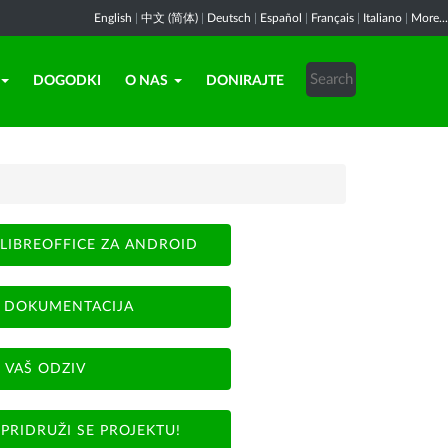
English
|
中文 (简体)
|
Deutsch
|
Español
|
Français
|
Italiano
|
More...
DOGODKI
O NAS
DONIRAJTE
LIBREOFFICE ZA ANDROID
DOKUMENTACIJA
VAŠ ODZIV
PRIDRUŽI SE PROJEKTU!