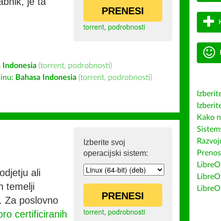
bnik, je ta
PRENESI
torrent
,
podrobnosti
 Indonesia
(
torrent
,
podrobnosti
)
inu:
Bahasa Indonesia
(
torrent
,
podrobnosti
)
Izberit
Izberit
Kako n
Sistem
Razvojn
Izberite svoj
operacijski sistem:
Prenos
LibreOf
djetju ali
LibreO
h temelji
LibreO
PRENESI
co. Za poslovno
torrent
,
podrobnosti
ro certificiranih