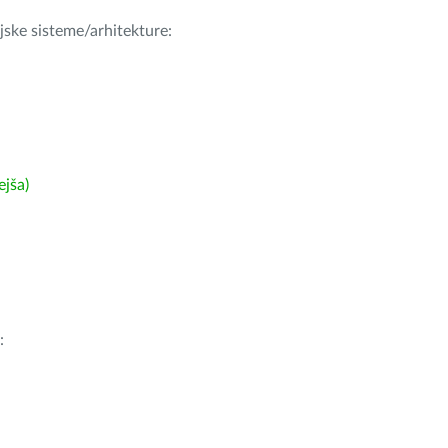
ijske sisteme/arhitekture:
ejša)
: