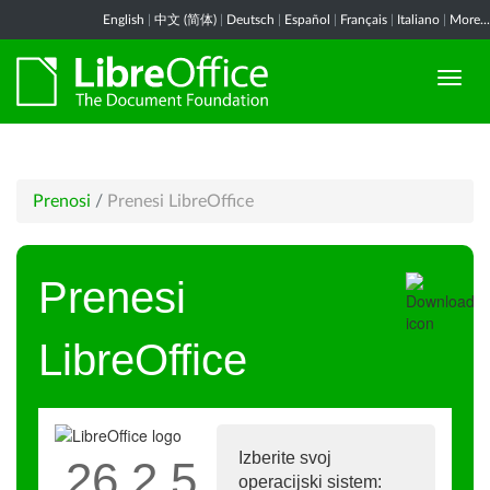
English
|
中文 (简体)
|
Deutsch
|
Español
|
Français
|
Italiano
|
More...
Prenosi
/
Prenesi LibreOffice
Prenesi
LibreOffice
Izberite svoj
26.2.5
operacijski sistem: