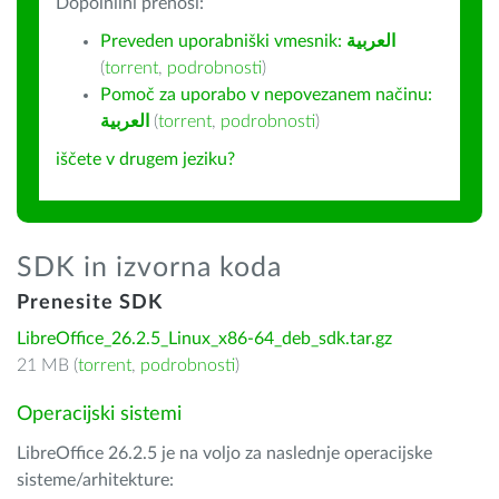
Dopolnilni prenosi:
Preveden uporabniški vmesnik:
العربية
(
torrent
,
podrobnosti
)
Pomoč za uporabo v nepovezanem načinu:
العربية
(
torrent
,
podrobnosti
)
iščete v drugem jeziku?
SDK in izvorna koda
Prenesite SDK
LibreOffice_26.2.5_Linux_x86-64_deb_sdk.tar.gz
21 MB (
torrent
,
podrobnosti
)
Operacijski sistemi
LibreOffice 26.2.5 je na voljo za naslednje operacijske
sisteme/arhitekture: