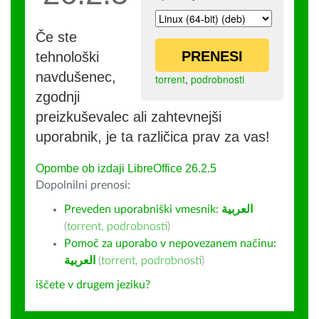
Če ste
PRENESI
tehnološki
navdušenec,
torrent
,
podrobnosti
zgodnji
preizkuševalec ali zahtevnejši
uporabnik, je ta različica prav za vas!
Opombe ob izdaji LibreOffice 26.2.5
Dopolnilni prenosi:
Preveden uporabniški vmesnik:
العربية
(
torrent
,
podrobnosti
)
Pomoč za uporabo v nepovezanem načinu:
العربية
(
torrent
,
podrobnosti
)
iščete v drugem jeziku?