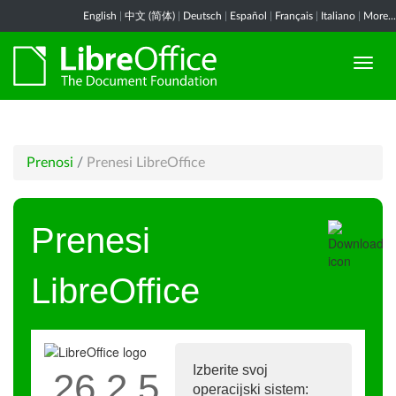
English
|
中文 (简体)
|
Deutsch
|
Español
|
Français
|
Italiano
|
More...
Prenosi
/
Prenesi LibreOffice
Prenesi
LibreOffice
Izberite svoj
26.2.5
operacijski sistem: