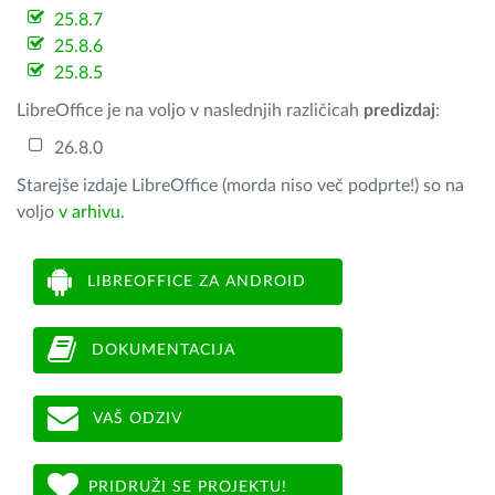
25.8.7
25.8.6
25.8.5
LibreOffice je na voljo v naslednjih različicah
predizdaj
:
26.8.0
Starejše izdaje LibreOffice (morda niso več podprte!) so na
voljo
v arhivu
.
LIBREOFFICE ZA ANDROID
DOKUMENTACIJA
VAŠ ODZIV
PRIDRUŽI SE PROJEKTU!