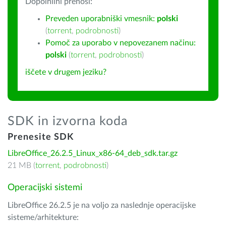
Dopolnilni prenosi:
Preveden uporabniški vmesnik:
polski
(
torrent
,
podrobnosti
)
Pomoč za uporabo v nepovezanem načinu:
polski
(
torrent
,
podrobnosti
)
iščete v drugem jeziku?
SDK in izvorna koda
Prenesite SDK
LibreOffice_26.2.5_Linux_x86-64_deb_sdk.tar.gz
21 MB (
torrent
,
podrobnosti
)
Operacijski sistemi
LibreOffice 26.2.5 je na voljo za naslednje operacijske
sisteme/arhitekture: