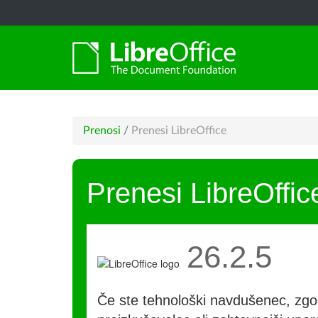
Prenosi
/
Prenesi LibreOffice
Prenesi LibreOffic
26.2.5
Če ste tehnološki navdušenec, zgo