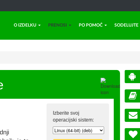
O IZDELKU
PRENOSI
PO POMOČ
SODELUJTE
e
Izberite svoj
operacijski sistem:
dnji