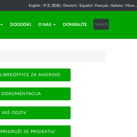
English
|
中文 (简体)
|
Deutsch
|
Español
|
Français
|
Italiano
|
More...
DOGODKI
O NAS
DONIRAJTE
LIBREOFFICE ZA ANDROID
DOKUMENTACIJA
VAŠ ODZIV
PRIDRUŽI SE PROJEKTU!