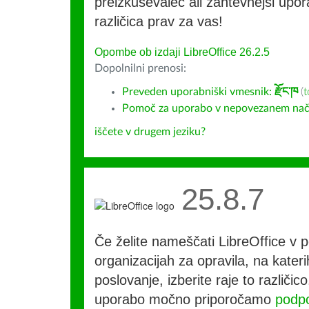
preizkuševalec ali zahtevnejši upora
različica prav za vas!
Opombe ob izdaji LibreOffice 26.2.5
Dopolnilni prenosi:
Preveden uporabniški vmesnik:
རྫོང་ཁ
(
t
Pomoč za uporabo v nepovezanem nač
iščete v drugem jeziku?
25.8.7
Če želite nameščati LibreOffice v po
organizacijah za opravila, na kateri
poslovanje, izberite raje to različi
uporabo močno priporočamo
podpo