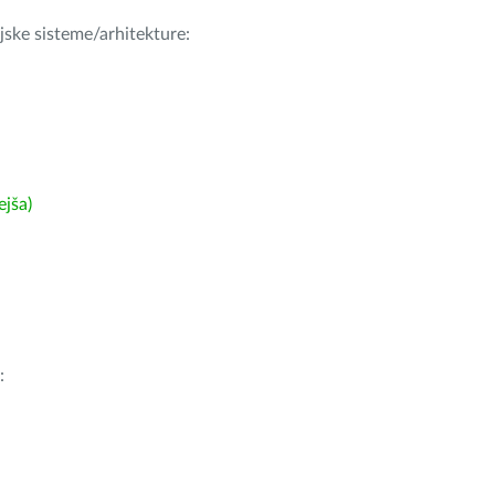
ijske sisteme/arhitekture:
ejša)
: