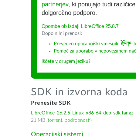
partnerjev
, ki ponujajo tudi različic
dolgoročno podporo.
Opombe ob izdaji LibreOffice 25.8.7
Dopolnilni prenosi:
Preveden uporabniški vmesnik:
རྫོང་ཁ
(
t
Pomoč za uporabo v nepovezanem nač
iščete v drugem jeziku?
SDK in izvorna koda
Prenesite SDK
LibreOffice_26.2.5_Linux_x86-64_deb_sdk.tar.gz
21 MB (
torrent
,
podrobnosti
)
Operacijski sistemi