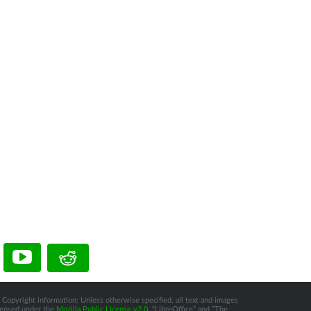
 Copyright information: Unless otherwise specified, all text and images
icensed under the
Mozilla Public License v2.0
. “LibreOffice” and “The