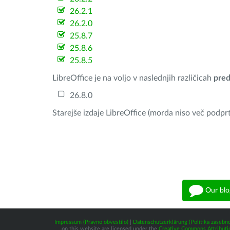
26.2.1
26.2.0
25.8.7
25.8.6
25.8.5
LibreOffice je na voljo v naslednjih različicah
pred
26.8.0
Starejše izdaje LibreOffice (morda niso več podprt
Our blo
Impressum (Pravno obvestilo)
|
Datenschutzerklärung (Politika zasebno
on this website are licensed under the
Creative Commons Attributio