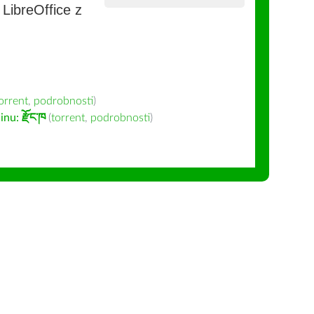
e LibreOffice z
orrent
,
podrobnosti
)
inu:
རྫོང་ཁ
(
torrent
,
podrobnosti
)