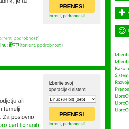
bnik, je ta
PRENESI
torrent
,
podrobnosti
orrent
,
podrobnosti
)
inu:
རྫོང་ཁ
(
torrent
,
podrobnosti
)
Izberit
Izberit
Kako n
Sistem
Razvojn
Izberite svoj
operacijski sistem:
Prenos
LibreOf
djetju ali
LibreO
h temelji
LibreO
PRENESI
co. Za poslovno
torrent
,
podrobnosti
ro certificiranih