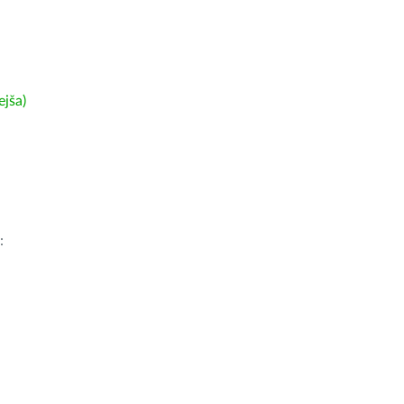
ejša)
: