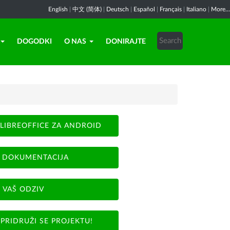
English
|
中文 (简体)
|
Deutsch
|
Español
|
Français
|
Italiano
|
More...
DOGODKI
O NAS
DONIRAJTE
LIBREOFFICE ZA ANDROID
DOKUMENTACIJA
VAŠ ODZIV
PRIDRUŽI SE PROJEKTU!