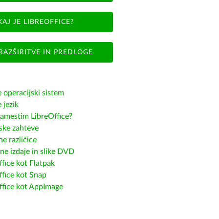
KAJ JE LIBREOFFICE?
RAZŠIRITVE IN PREDLOGE
e operacijski sistem
e jezik
amestim LibreOffice?
ske zahteve
e različice
ne izdaje in slike DVD
fice kot Flatpak
ffice kot Snap
ffice kot AppImage