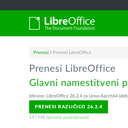
Prenosi
/
Prenesi LibreOffice
Prenesi LibreOffice
Glavni namestitveni 
Izbrano: LibreOffice 26.2.4 za Linux Aarch64 (deb
PRENESI RAZLIČICO 26.2.4
197 MB (
torrent
,
podrobnosti
)