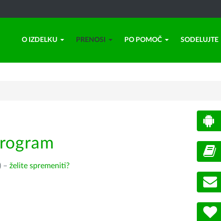
O IZDELKU
PRENOSI
PO POMOČ
SODELUJTE
program
) –
želite spremeniti?