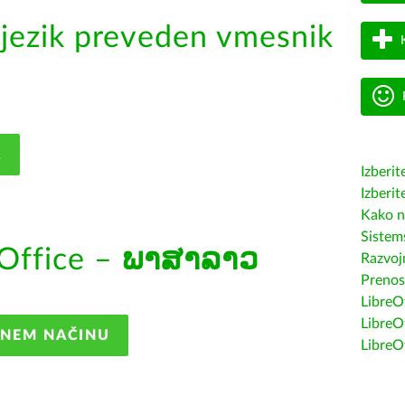
jezik preveden vmesnik
K
Izberit
Izberit
Kako n
Sistem
Office –
ພາສາລາວ
Razvojn
Prenos
LibreOf
LibreO
ANEM NAČINU
LibreO