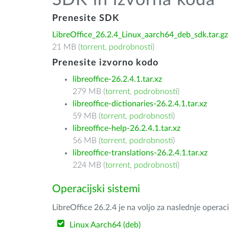
SDK in izvorna koda
Prenesite SDK
LibreOffice_26.2.4_Linux_aarch64_deb_sdk.tar.gz
21 MB (
torrent
,
podrobnosti
)
Prenesite izvorno kodo
libreoffice-26.2.4.1.tar.xz
279 MB (
torrent
,
podrobnosti
)
libreoffice-dictionaries-26.2.4.1.tar.xz
59 MB (
torrent
,
podrobnosti
)
libreoffice-help-26.2.4.1.tar.xz
56 MB (
torrent
,
podrobnosti
)
libreoffice-translations-26.2.4.1.tar.xz
224 MB (
torrent
,
podrobnosti
)
Operacijski sistemi
LibreOffice 26.2.4 je na voljo za naslednje operac
Linux Aarch64 (deb)