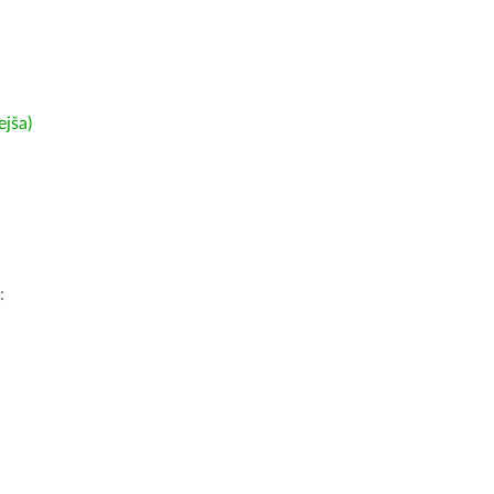
ejša)
: