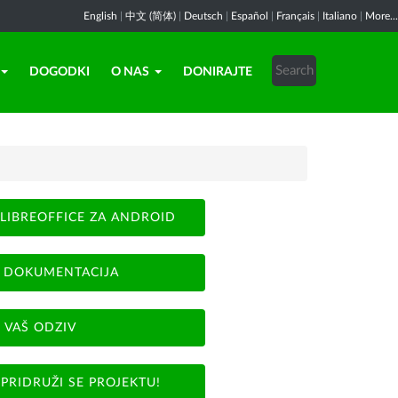
English
|
中文 (简体)
|
Deutsch
|
Español
|
Français
|
Italiano
|
More...
DOGODKI
O NAS
DONIRAJTE
LIBREOFFICE ZA ANDROID
DOKUMENTACIJA
VAŠ ODZIV
PRIDRUŽI SE PROJEKTU!