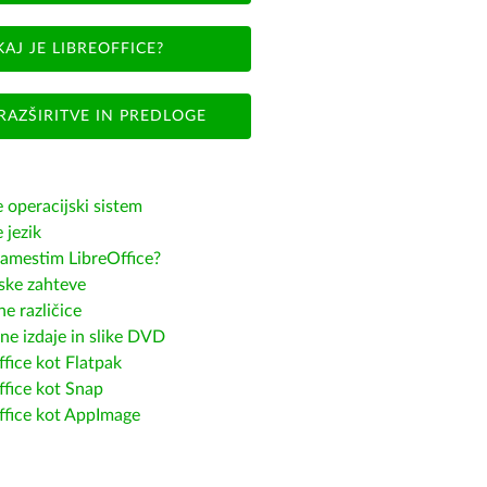
KAJ JE LIBREOFFICE?
RAZŠIRITVE IN PREDLOGE
e operacijski sistem
e jezik
amestim LibreOffice?
ske zahteve
e različice
ne izdaje in slike DVD
fice kot Flatpak
ffice kot Snap
ffice kot AppImage