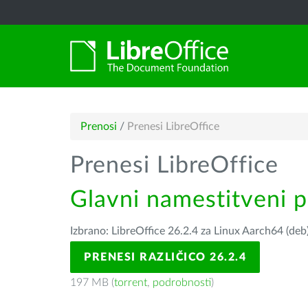
Prenosi
/
Prenesi LibreOffice
Prenesi LibreOffice
Glavni namestitveni 
Izbrano: LibreOffice 26.2.4 za Linux Aarch64 (deb
PRENESI RAZLIČICO 26.2.4
197 MB (
torrent
,
podrobnosti
)