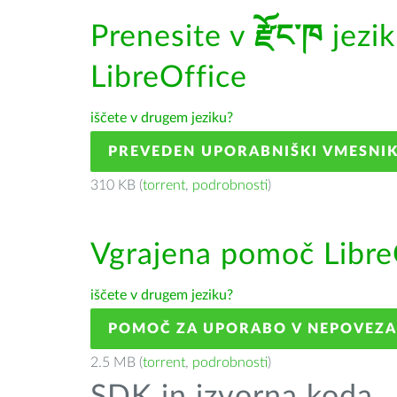
Prenesite v
རྫོང་ཁ
jezi
LibreOffice
iščete v drugem jeziku?
PREVEDEN UPORABNIŠKI VMESNI
310 KB (
torrent
,
podrobnosti
)
Vgrajena pomoč Libre
iščete v drugem jeziku?
POMOČ ZA UPORABO V NEPOVEZ
2.5 MB (
torrent
,
podrobnosti
)