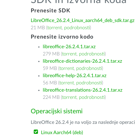
SDK in izvorna koda
Prenesite SDK
LibreOffice_26.2.4_Linux_aarch64_deb_sdk.tar.gz
21 MB (
torrent
,
podrobnosti
)
Prenesite izvorno kodo
libreoffice-26.2.4.1.tar.xz
279 MB (
torrent
,
podrobnosti
)
libreoffice-dictionaries-26.2.4.1.tar.xz
59 MB (
torrent
,
podrobnosti
)
libreoffice-help-26.2.4.1.tar.xz
56 MB (
torrent
,
podrobnosti
)
libreoffice-translations-26.2.4.1.tar.xz
224 MB (
torrent
,
podrobnosti
)
Operacijski sistemi
LibreOffice 26.2.4 je na voljo za naslednje operac
Linux Aarch64 (deb)