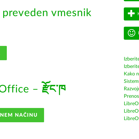
k preveden vmesnik
K
Izberit
Izberit
Kako n
Sistem
Office –
རྫོང་ཁ
Razvojn
Prenos
LibreOf
LibreO
ANEM NAČINU
LibreO