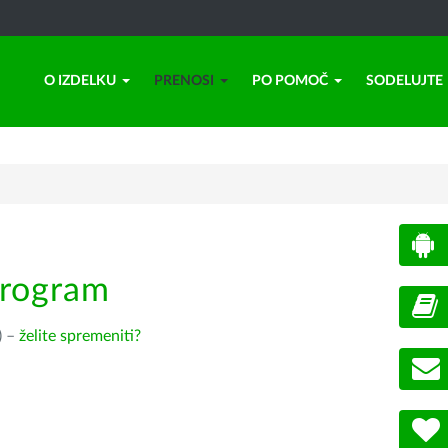
O IZDELKU
PRENOSI
PO POMOČ
SODELUJTE
program
) –
želite spremeniti?