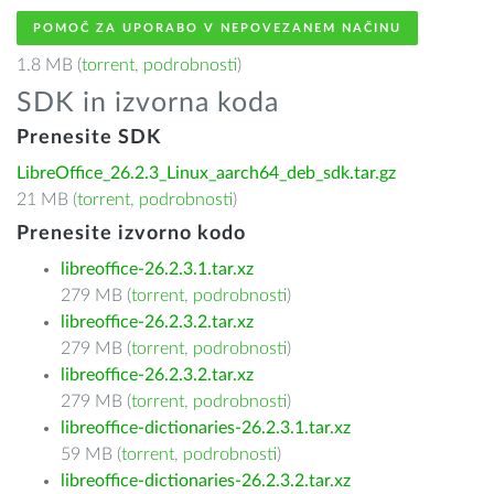
POMOČ ZA UPORABO V NEPOVEZANEM NAČINU
1.8 MB (
torrent
,
podrobnosti
)
SDK in izvorna koda
Prenesite SDK
LibreOffice_26.2.3_Linux_aarch64_deb_sdk.tar.gz
21 MB (
torrent
,
podrobnosti
)
Prenesite izvorno kodo
libreoffice-26.2.3.1.tar.xz
279 MB (
torrent
,
podrobnosti
)
libreoffice-26.2.3.2.tar.xz
279 MB (
torrent
,
podrobnosti
)
libreoffice-26.2.3.2.tar.xz
279 MB (
torrent
,
podrobnosti
)
libreoffice-dictionaries-26.2.3.1.tar.xz
59 MB (
torrent
,
podrobnosti
)
libreoffice-dictionaries-26.2.3.2.tar.xz