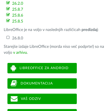
26.2.0
25.8.7
25.8.6
25.8.5
LibreOffice je na voljo v naslednjih različicah
predizdaj
:
26.8.0
Starejše izdaje LibreOffice (morda niso več podprte!) so na
voljo
v arhivu
.
LIBREOFFICE ZA ANDROID
DOKUMENTACIJA
VAŠ ODZIV