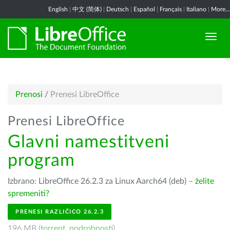
English
|
中文 (简体)
|
Deutsch
|
Español
|
Français
|
Italiano
|
More...
Prenosi
/
Prenesi LibreOffice
Prenesi LibreOffice
Glavni namestitveni
program
Izbrano: LibreOffice 26.2.3 za Linux Aarch64 (deb) –
želite
spremeniti?
PRENESI RAZLIČICO 26.2.3
196 MB (
torrent
,
podrobnosti
)