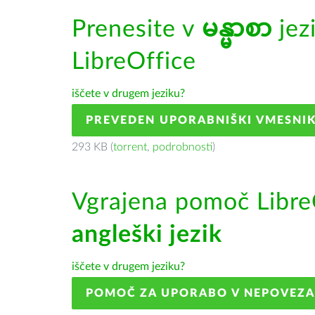
Prenesite v
မန္မာစာ
jez
LibreOffice
iščete v drugem jeziku?
PREVEDEN UPORABNIŠKI VMESNI
293 KB (
torrent
,
podrobnosti
)
Vgrajena pomoč Libre
angleški jezik
iščete v drugem jeziku?
POMOČ ZA UPORABO V NEPOVEZ