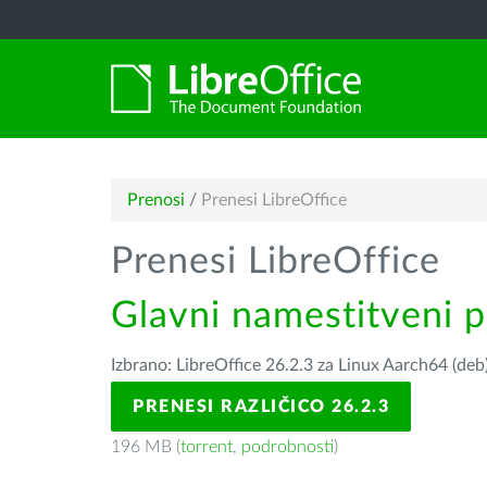
Prenosi
/
Prenesi LibreOffice
Prenesi LibreOffice
Glavni namestitveni 
Izbrano: LibreOffice 26.2.3 za Linux Aarch64 (deb
PRENESI RAZLIČICO 26.2.3
196 MB (
torrent
,
podrobnosti
)