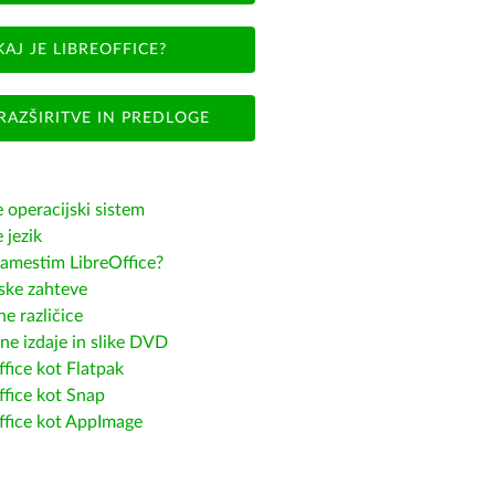
KAJ JE LIBREOFFICE?
RAZŠIRITVE IN PREDLOGE
e operacijski sistem
e jezik
amestim LibreOffice?
ske zahteve
e različice
ne izdaje in slike DVD
fice kot Flatpak
ffice kot Snap
ffice kot AppImage