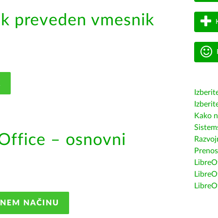
ik preveden vmesnik
K
Izberit
Izberit
Kako n
Sistem
Office – osnovni
Razvojn
Prenos
LibreOf
LibreO
LibreO
ANEM NAČINU