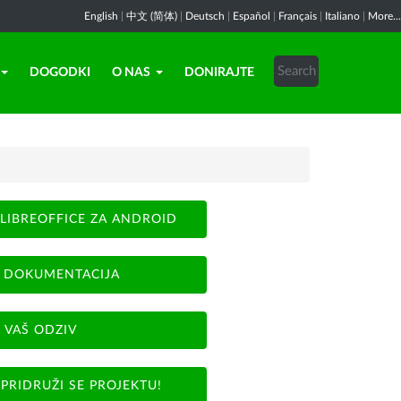
English
|
中文 (简体)
|
Deutsch
|
Español
|
Français
|
Italiano
|
More...
DOGODKI
O NAS
DONIRAJTE
LIBREOFFICE ZA ANDROID
DOKUMENTACIJA
VAŠ ODZIV
PRIDRUŽI SE PROJEKTU!