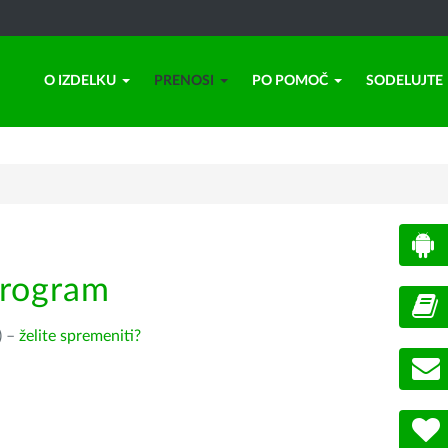
O IZDELKU
PRENOSI
PO POMOČ
SODELUJTE
program
) –
želite spremeniti?