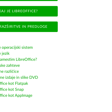
KAJ JE LIBREOFFICE?
RAZŠIRITVE IN PREDLOGE
e operacijski sistem
e jezik
amestim LibreOffice?
ske zahteve
e različice
ne izdaje in slike DVD
fice kot Flatpak
ffice kot Snap
ffice kot AppImage