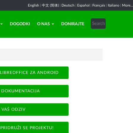
English
|
中文 (简体)
|
Deutsch
|
Español
|
Français
|
Italiano
|
More...
DOGODKI
O NAS
DONIRAJTE
LIBREOFFICE ZA ANDROID
DOKUMENTACIJA
VAŠ ODZIV
PRIDRUŽI SE PROJEKTU!