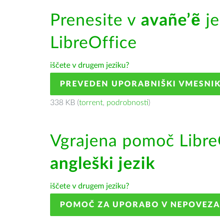
Prenesite v
avañe’ẽ
je
LibreOffice
iščete v drugem jeziku?
PREVEDEN UPORABNIŠKI VMESNI
338 KB (
torrent
,
podrobnosti
)
Vgrajena pomoč Libre
angleški jezik
iščete v drugem jeziku?
POMOČ ZA UPORABO V NEPOVEZ