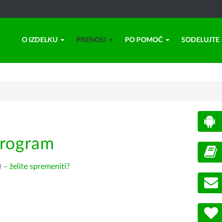
O IZDELKU
PRENOSI
PO POMOČ
SODELUJTE
program
) –
želite spremeniti?