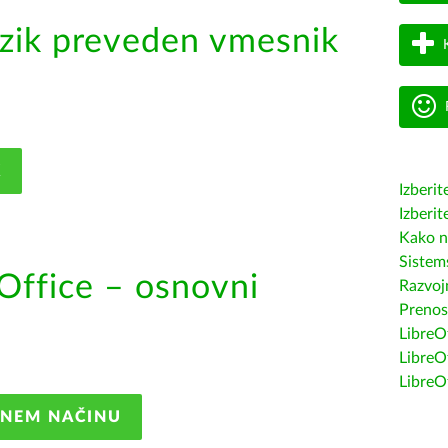
zik preveden vmesnik
K
Izberit
Izberit
Kako n
Sistem
Office – osnovni
Razvojn
Prenos
LibreOf
LibreO
LibreO
ANEM NAČINU