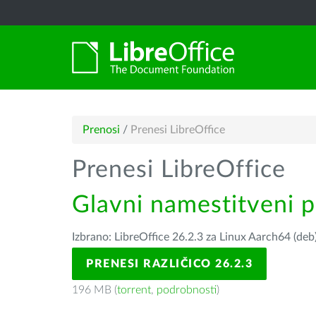
Prenosi
/
Prenesi LibreOffice
Prenesi LibreOffice
Glavni namestitveni 
Izbrano: LibreOffice 26.2.3 za Linux Aarch64 (deb
PRENESI RAZLIČICO 26.2.3
196 MB (
torrent
,
podrobnosti
)