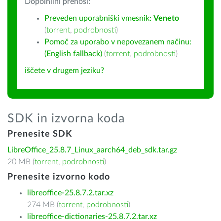
Dopolnilni prenosi:
Preveden uporabniški vmesnik:
Veneto
(
torrent
,
podrobnosti
)
Pomoč za uporabo v nepovezanem načinu:
(English fallback)
(
torrent
,
podrobnosti
)
iščete v drugem jeziku?
SDK in izvorna koda
Prenesite SDK
LibreOffice_25.8.7_Linux_aarch64_deb_sdk.tar.gz
20 MB (
torrent
,
podrobnosti
)
Prenesite izvorno kodo
libreoffice-25.8.7.2.tar.xz
274 MB (
torrent
,
podrobnosti
)
libreoffice-dictionaries-25.8.7.2.tar.xz