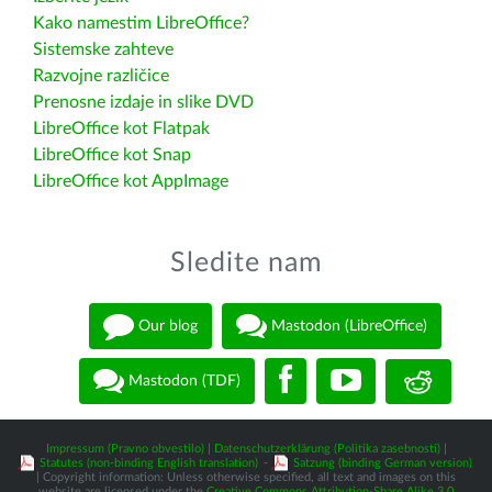
Kako namestim LibreOffice?
Sistemske zahteve
Razvojne različice
Prenosne izdaje in slike DVD
LibreOffice kot Flatpak
LibreOffice kot Snap
LibreOffice kot AppImage
Sledite nam
Our blog
Mastodon (LibreOffice)
Mastodon (TDF)
Impressum (Pravno obvestilo)
|
Datenschutzerklärung (Politika zasebnosti)
|
Statutes (non-binding English translation)
-
Satzung (binding German version)
| Copyright information: Unless otherwise specified, all text and images on this
website are licensed under the
Creative Commons Attribution-Share Alike 3.0