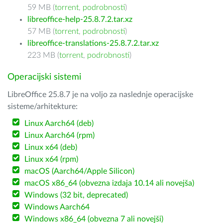
59 MB (
torrent
,
podrobnosti
)
libreoffice-help-25.8.7.2.tar.xz
57 MB (
torrent
,
podrobnosti
)
libreoffice-translations-25.8.7.2.tar.xz
223 MB (
torrent
,
podrobnosti
)
Operacijski sistemi
LibreOffice 25.8.7 je na voljo za naslednje operacijske
sisteme/arhitekture:
Linux Aarch64 (deb)
Linux Aarch64 (rpm)
Linux x64 (deb)
Linux x64 (rpm)
macOS (Aarch64/Apple Silicon)
macOS x86_64 (obvezna izdaja 10.14 ali novejša)
Windows (32 bit, deprecated)
Windows Aarch64
Windows x86_64 (obvezna 7 ali novejši)