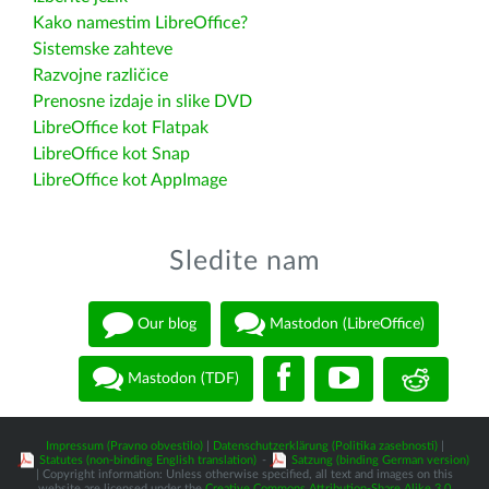
Kako namestim LibreOffice?
Sistemske zahteve
Razvojne različice
Prenosne izdaje in slike DVD
LibreOffice kot Flatpak
LibreOffice kot Snap
LibreOffice kot AppImage
Sledite nam
Our blog
Mastodon (LibreOffice)
Mastodon (TDF)
Impressum (Pravno obvestilo)
|
Datenschutzerklärung (Politika zasebnosti)
|
Statutes (non-binding English translation)
-
Satzung (binding German version)
| Copyright information: Unless otherwise specified, all text and images on this
website are licensed under the
Creative Commons Attribution-Share Alike 3.0