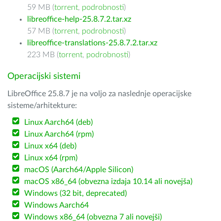
59 MB (
torrent
,
podrobnosti
)
libreoffice-help-25.8.7.2.tar.xz
57 MB (
torrent
,
podrobnosti
)
libreoffice-translations-25.8.7.2.tar.xz
223 MB (
torrent
,
podrobnosti
)
Operacijski sistemi
LibreOffice 25.8.7 je na voljo za naslednje operacijske
sisteme/arhitekture:
Linux Aarch64 (deb)
Linux Aarch64 (rpm)
Linux x64 (deb)
Linux x64 (rpm)
macOS (Aarch64/Apple Silicon)
macOS x86_64 (obvezna izdaja 10.14 ali novejša)
Windows (32 bit, deprecated)
Windows Aarch64
Windows x86_64 (obvezna 7 ali novejši)