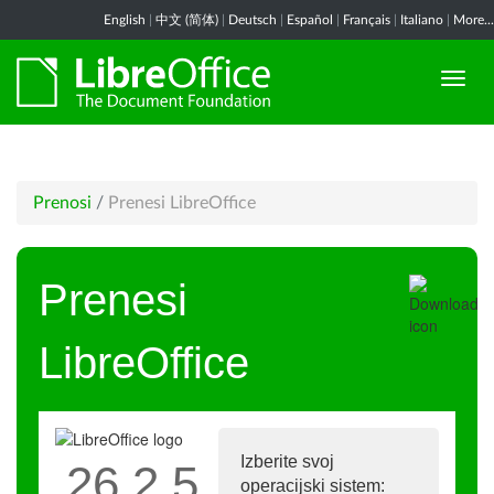
English
|
中文 (简体)
|
Deutsch
|
Español
|
Français
|
Italiano
|
More...
Prenosi
/
Prenesi LibreOffice
Prenesi
LibreOffice
Izberite svoj
26.2.5
operacijski sistem: