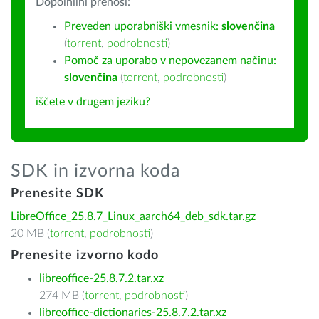
Dopolnilni prenosi:
Preveden uporabniški vmesnik:
slovenčina
(
torrent
,
podrobnosti
)
Pomoč za uporabo v nepovezanem načinu:
slovenčina
(
torrent
,
podrobnosti
)
iščete v drugem jeziku?
SDK in izvorna koda
Prenesite SDK
LibreOffice_25.8.7_Linux_aarch64_deb_sdk.tar.gz
20 MB (
torrent
,
podrobnosti
)
Prenesite izvorno kodo
libreoffice-25.8.7.2.tar.xz
274 MB (
torrent
,
podrobnosti
)
libreoffice-dictionaries-25.8.7.2.tar.xz