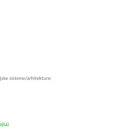
ijske sisteme/arhitekture:
ejša)