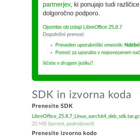
partnerjev
, ki ponujajo tudi različic
dolgoročno podporo.
Opombe ob izdaji LibreOffice 25.8.7
Dopolnilni prenosi:
Preveden uporabniški vmesnik:
Ndébé
Pomoč za uporabo v nepovezanem način
iščete v drugem jeziku?
SDK in izvorna koda
Prenesite SDK
LibreOffice_25.8.7_Linux_aarch64_deb_sdk.tar.gz
20 MB (
torrent
,
podrobnosti
)
Prenesite izvorno kodo