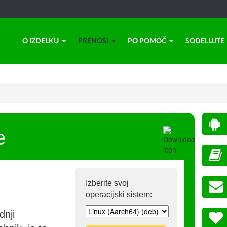
O IZDELKU
PRENOSI
PO POMOČ
SODELUJTE
e
Izberite svoj
operacijski sistem:
dnji