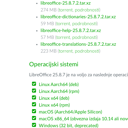
libreoffice-25.8.7.2.tar.xz
274 MB (
torrent
,
podrobnosti
)
libreoffice-dictionaries-25.8.7.2.tar.xz
59 MB (
torrent
,
podrobnosti
)
libreoffice-help-25.8.7.2.tar.xz
57 MB (
torrent
,
podrobnosti
)
libreoffice-translations-25.8.7.2.tar.xz
223 MB (
torrent
,
podrobnosti
)
Operacijski sistemi
LibreOffice 25.8.7 je na voljo za naslednje operac
Linux Aarch64 (deb)
Linux Aarch64 (rpm)
Linux x64 (deb)
Linux x64 (rpm)
macOS (Aarch64/Apple Silicon)
macOS x86_64 (obvezna izdaja 10.14 ali nov
Windows (32 bit, deprecated)