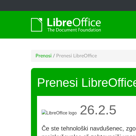
Prenosi
/
Prenesi LibreOffice
Prenesi LibreOffic
26.2.5
Če ste tehnološki navdušenec, zgo