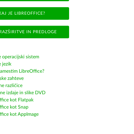
KAJ JE LIBREOFFICE?
RAZŠIRITVE IN PREDLOGE
e operacijski sistem
e jezik
amestim LibreOffice?
ske zahteve
e različice
ne izdaje in slike DVD
fice kot Flatpak
ffice kot Snap
ffice kot AppImage