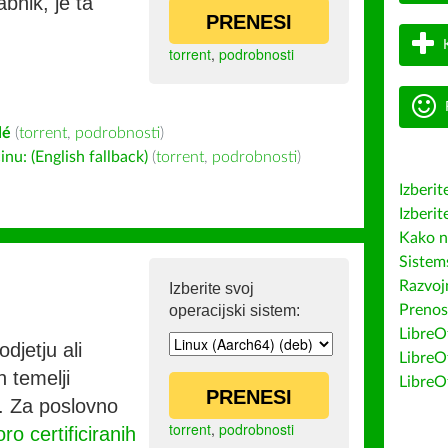
bnik, je ta
PRENESI
torrent
,
podrobnosti
lé
(
torrent
,
podrobnosti
)
u: (English fallback)
(
torrent
,
podrobnosti
)
Izberit
Izberit
Kako n
Sistem
Razvojn
Izberite svoj
operacijski sistem:
Prenos
LibreOf
djetju ali
LibreO
h temelji
LibreO
PRENESI
co. Za poslovno
torrent
,
podrobnosti
ro certificiranih