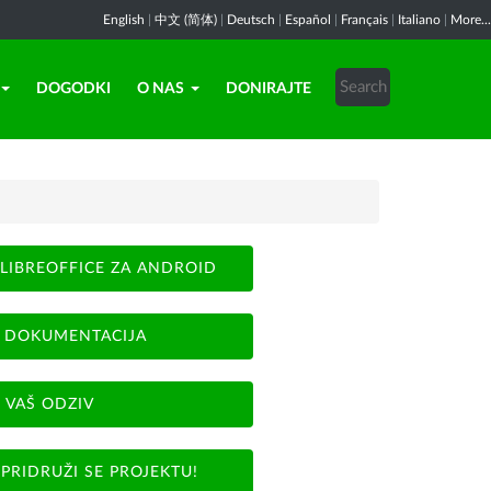
English
|
中文 (简体)
|
Deutsch
|
Español
|
Français
|
Italiano
|
More...
DOGODKI
O NAS
DONIRAJTE
LIBREOFFICE ZA ANDROID
DOKUMENTACIJA
VAŠ ODZIV
PRIDRUŽI SE PROJEKTU!