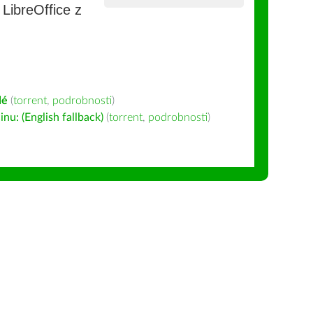
e LibreOffice z
lé
(
torrent
,
podrobnosti
)
u: (English fallback)
(
torrent
,
podrobnosti
)