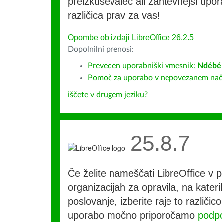
preizkuševalec ali zahtevnejši upora
različica prav za vas!
Opombe ob izdaji LibreOffice 26.2.5
Dopolnilni prenosi:
Preveden uporabniški vmesnik:
Ndébé
Pomoč za uporabo v nepovezanem način
iščete v drugem jeziku?
25.8.7
Če želite nameščati LibreOffice v po
organizacijah za opravila, na kateri
poslovanje, izberite raje to različi
uporabo močno priporočamo
podpo