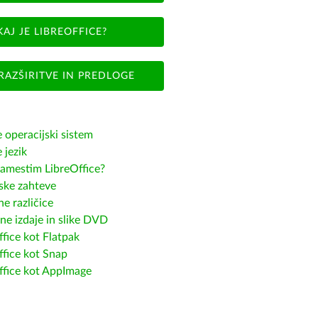
KAJ JE LIBREOFFICE?
RAZŠIRITVE IN PREDLOGE
e operacijski sistem
e jezik
amestim LibreOffice?
ske zahteve
e različice
ne izdaje in slike DVD
fice kot Flatpak
ffice kot Snap
ffice kot AppImage