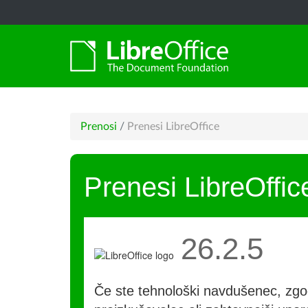
Prenosi
/
Prenesi LibreOffice
Prenesi LibreOffic
26.2.5
Če ste tehnološki navdušenec, zgo