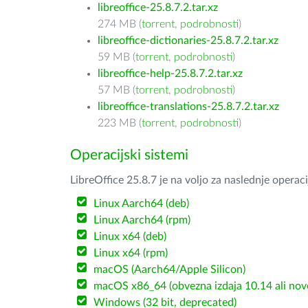
libreoffice-25.8.7.2.tar.xz
274 MB (
torrent
,
podrobnosti
)
libreoffice-dictionaries-25.8.7.2.tar.xz
59 MB (
torrent
,
podrobnosti
)
libreoffice-help-25.8.7.2.tar.xz
57 MB (
torrent
,
podrobnosti
)
libreoffice-translations-25.8.7.2.tar.xz
223 MB (
torrent
,
podrobnosti
)
Operacijski sistemi
LibreOffice 25.8.7 je na voljo za naslednje operac
Linux Aarch64 (deb)
Linux Aarch64 (rpm)
Linux x64 (deb)
Linux x64 (rpm)
macOS (Aarch64/Apple Silicon)
macOS x86_64 (obvezna izdaja 10.14 ali nov
Windows (32 bit, deprecated)