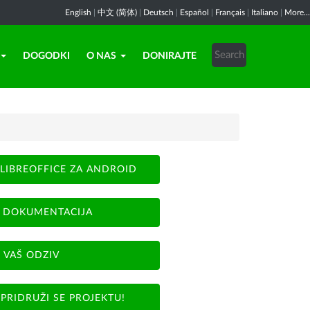
English
|
中文 (简体)
|
Deutsch
|
Español
|
Français
|
Italiano
|
More...
DOGODKI
O NAS
DONIRAJTE
LIBREOFFICE ZA ANDROID
DOKUMENTACIJA
VAŠ ODZIV
PRIDRUŽI SE PROJEKTU!