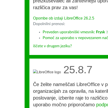
preizkuševalec ali zahtevnejši upora
različica prav za vas!
Opombe ob izdaji LibreOffice 26.2.5
Dopolnilni prenosi:
Preveden uporabniški vmesnik:
Frysk
(
Pomoč za uporabo v nepovezanem način
iščete v drugem jeziku?
25.8.7
Če želite nameščati LibreOffice v po
organizacijah za opravila, na kateri
poslovanje, izberite raje to različi
uporabo močno priporočamo
podpo