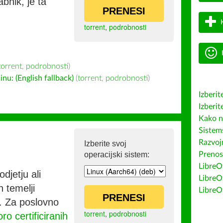
bnik, je ta
PRENESI
torrent
,
podrobnosti
torrent
,
podrobnosti
)
u: (English fallback)
(
torrent
,
podrobnosti
)
Izberit
Izberit
Kako n
Sistem
Razvojn
Izberite svoj
operacijski sistem:
Prenos
LibreOf
djetju ali
LibreO
h temelji
LibreO
PRENESI
co. Za poslovno
torrent
,
podrobnosti
ro certificiranih