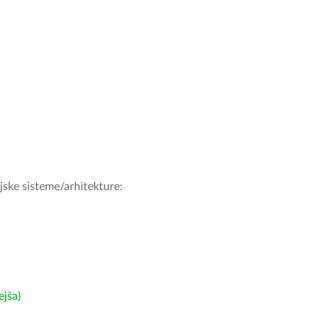
ijske sisteme/arhitekture:
ejša)