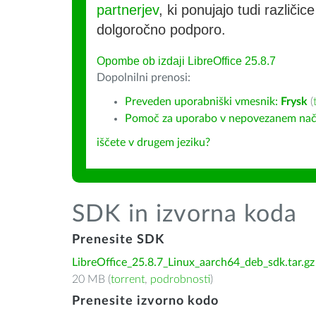
partnerjev
, ki ponujajo tudi različic
dolgoročno podporo.
Opombe ob izdaji LibreOffice 25.8.7
Dopolnilni prenosi:
Preveden uporabniški vmesnik:
Frysk
(
Pomoč za uporabo v nepovezanem način
iščete v drugem jeziku?
SDK in izvorna koda
Prenesite SDK
LibreOffice_25.8.7_Linux_aarch64_deb_sdk.tar.gz
20 MB (
torrent
,
podrobnosti
)
Prenesite izvorno kodo