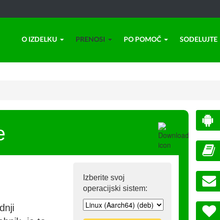
O IZDELKU
PRENOSI
PO POMOČ
SODELUJTE
e
Izberite svoj
operacijski sistem:
dnji