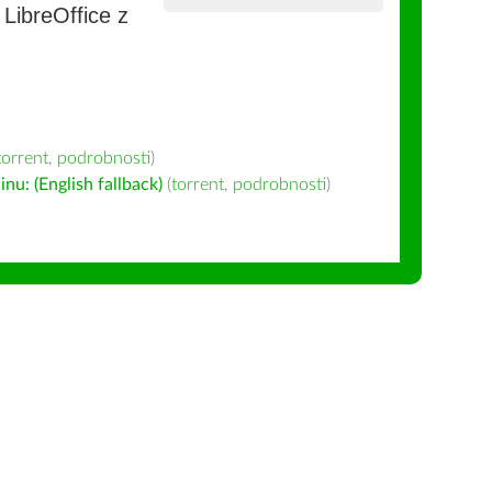
e LibreOffice z
torrent
,
podrobnosti
)
u: (English fallback)
(
torrent
,
podrobnosti
)