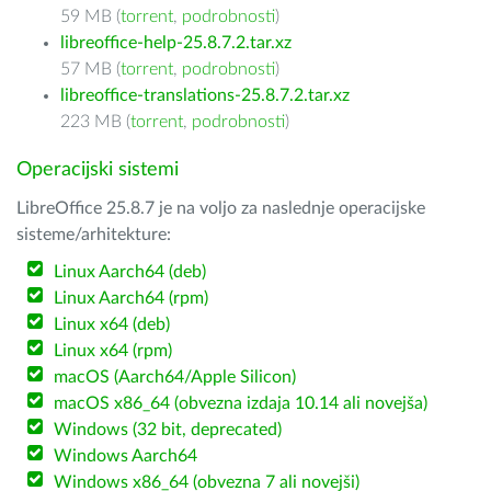
59 MB (
torrent
,
podrobnosti
)
libreoffice-help-25.8.7.2.tar.xz
57 MB (
torrent
,
podrobnosti
)
libreoffice-translations-25.8.7.2.tar.xz
223 MB (
torrent
,
podrobnosti
)
Operacijski sistemi
LibreOffice 25.8.7 je na voljo za naslednje operacijske
sisteme/arhitekture:
Linux Aarch64 (deb)
Linux Aarch64 (rpm)
Linux x64 (deb)
Linux x64 (rpm)
macOS (Aarch64/Apple Silicon)
macOS x86_64 (obvezna izdaja 10.14 ali novejša)
Windows (32 bit, deprecated)
Windows Aarch64
Windows x86_64 (obvezna 7 ali novejši)