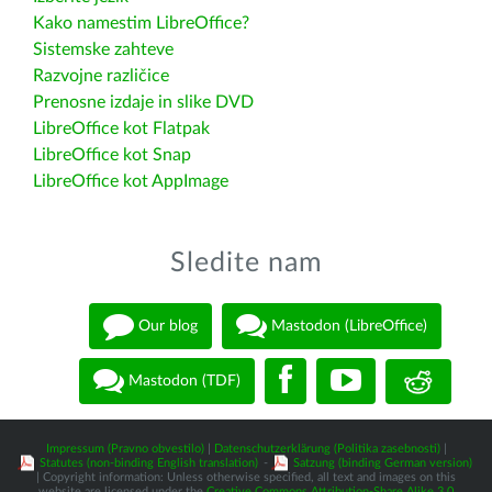
Kako namestim LibreOffice?
Sistemske zahteve
Razvojne različice
Prenosne izdaje in slike DVD
LibreOffice kot Flatpak
LibreOffice kot Snap
LibreOffice kot AppImage
Sledite nam
Our blog
Mastodon (LibreOffice)
Mastodon (TDF)
Impressum (Pravno obvestilo)
|
Datenschutzerklärung (Politika zasebnosti)
|
Statutes (non-binding English translation)
-
Satzung (binding German version)
| Copyright information: Unless otherwise specified, all text and images on this
website are licensed under the
Creative Commons Attribution-Share Alike 3.0