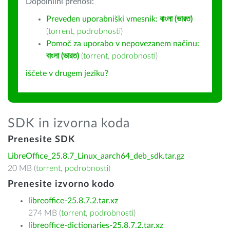
Dopolnilni prenosi:
Preveden uporabniški vmesnik:
বাংলা (ভারত)
(
torrent
,
podrobnosti
)
Pomoč za uporabo v nepovezanem načinu:
বাংলা (ভারত)
(
torrent
,
podrobnosti
)
iščete v drugem jeziku?
SDK in izvorna koda
Prenesite SDK
LibreOffice_25.8.7_Linux_aarch64_deb_sdk.tar.gz
20 MB (
torrent
,
podrobnosti
)
Prenesite izvorno kodo
libreoffice-25.8.7.2.tar.xz
274 MB (
torrent
,
podrobnosti
)
libreoffice-dictionaries-25.8.7.2.tar.xz