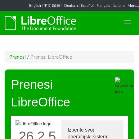
English
|
中文 (简体)
|
Deutsch
|
Español
|
Français
|
Italiano
|
More...
Prenosi
/
Prenesi LibreOffice
Prenesi
LibreOffice
Izberite svoj
26.2.5
operacijski sistem: