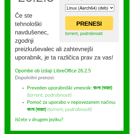
Če ste
PRENESI
tehnološki
navdušenec,
torrent
,
podrobnosti
zgodnji
preizkuševalec ali zahtevnejši
uporabnik, je ta različica prav za vas!
Opombe ob izdaji LibreOffice 26.2.5
Dopolnilni prenosi:
Preveden uporabniški vmesnik:
বাংলা (ভারত)
(
torrent
,
podrobnosti
)
Pomoč za uporabo v nepovezanem načinu:
বাংলা (ভারত)
(
torrent
,
podrobnosti
)
iščete v drugem jeziku?