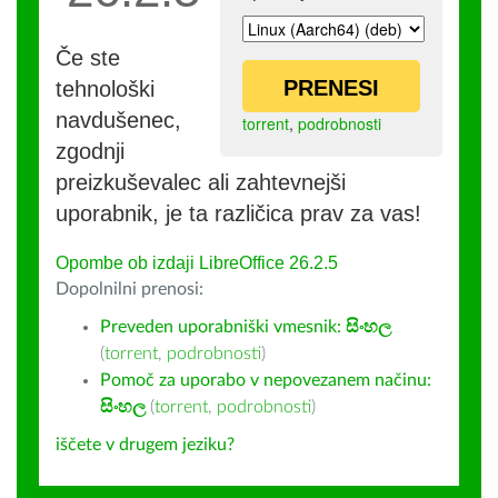
Če ste
PRENESI
tehnološki
navdušenec,
torrent
,
podrobnosti
zgodnji
preizkuševalec ali zahtevnejši
uporabnik, je ta različica prav za vas!
Opombe ob izdaji LibreOffice 26.2.5
Dopolnilni prenosi:
Preveden uporabniški vmesnik:
සිංහල
(
torrent
,
podrobnosti
)
Pomoč za uporabo v nepovezanem načinu:
සිංහල
(
torrent
,
podrobnosti
)
iščete v drugem jeziku?