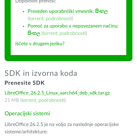
Dopolnilni prenosi:
Preveden uporabniški vmesnik:
සිංහල
(
torrent
,
podrobnosti
)
Pomoč za uporabo v nepovezanem načinu:
සිංහල
(
torrent
,
podrobnosti
)
iščete v drugem jeziku?
SDK in izvorna koda
Prenesite SDK
LibreOffice_26.2.5_Linux_aarch64_deb_sdk.tar.gz
21 MB (
torrent
,
podrobnosti
)
Operacijski sistemi
LibreOffice 26.2.5 je na voljo za naslednje operacijske
sisteme/arhitekture: