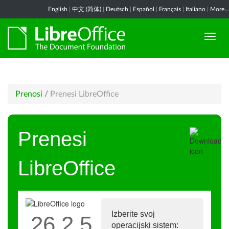
English
|
中文 (简体)
|
Deutsch
|
Español
|
Français
|
Italiano
|
More...
Prenosi
/
Prenesi LibreOffice
Prenesi
LibreOffice
Izberite svoj
26.2.5
operacijski sistem: