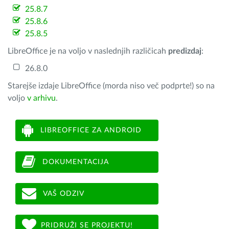
25.8.7
25.8.6
25.8.5
LibreOffice je na voljo v naslednjih različicah
predizdaj
:
26.8.0
Starejše izdaje LibreOffice (morda niso več podprte!) so na
voljo
v arhivu
.
LIBREOFFICE ZA ANDROID
DOKUMENTACIJA
VAŠ ODZIV
PRIDRUŽI SE PROJEKTU!