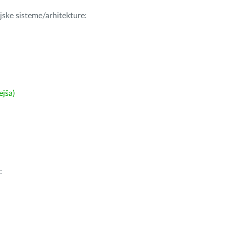
ijske sisteme/arhitekture:
ejša)
: