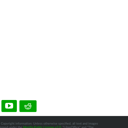
 Copyright information: Unless otherwise specified, all text and images
icensed under the
Mozilla Public License v2.0
. “LibreOffice” and “The