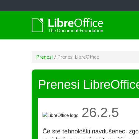
Prenosi
/
Prenesi LibreOffice
Prenesi LibreOffic
26.2.5
Če ste tehnološki navdušenec, zgo