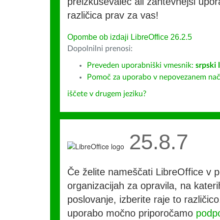
preizkuševalec ali zahtevnejši upora
različica prav za vas!
Opombe ob izdaji LibreOffice 26.2.5
Dopolnilni prenosi:
Preveden uporabniški vmesnik:
srpski 
Pomoč za uporabo v nepovezanem način
iščete v drugem jeziku?
25.8.7
Če želite nameščati LibreOffice v po
organizacijah za opravila, na kateri
poslovanje, izberite raje to različi
uporabo močno priporočamo
podpo