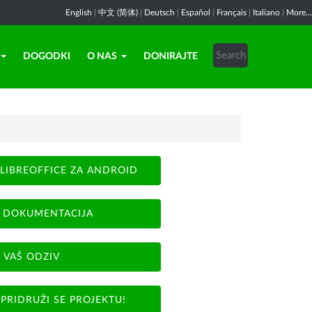
English
|
中文 (简体)
|
Deutsch
|
Español
|
Français
|
Italiano
|
More...
DOGODKI
O NAS
DONIRAJTE
LIBREOFFICE ZA ANDROID
DOKUMENTACIJA
VAŠ ODZIV
PRIDRUŽI SE PROJEKTU!