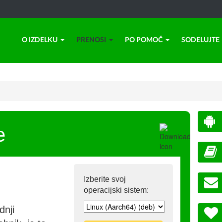
O IZDELKU
PRENOSI
PO POMOČ
SODELUJTE
e
Izberite svoj
operacijski sistem:
dnji