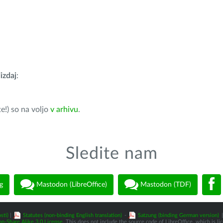
izdaj
:
e!) so na voljo
v arhivu
.
Sledite nam
g
Mastodon (LibreOffice)
Mastodon (TDF)
sti)
|
Statutes (non-binding English translation)
-
Satzung (binding German version)
|
n-Share Alike 3.0 License
. This does not include the source code of LibreOffice, which is l