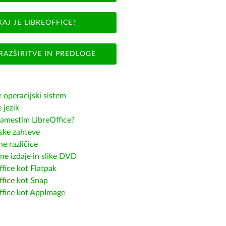
KAJ JE LIBREOFFICE?
RAZŠIRITVE IN PREDLOGE
e operacijski sistem
e jezik
amestim LibreOffice?
ske zahteve
e različice
ne izdaje in slike DVD
fice kot Flatpak
ffice kot Snap
ffice kot AppImage