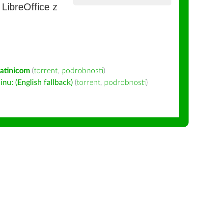
e LibreOffice z
latinicom
(
torrent
,
podrobnosti
)
u: (English fallback)
(
torrent
,
podrobnosti
)