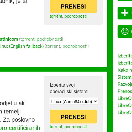
bnik, je ta
PRENESI
torrent
,
podrobnosti
latinicom
(
torrent
,
podrobnosti
)
u: (English fallback)
(
torrent
,
podrobnosti
)
Izberit
Izberit
Kako n
Sistem
Razvojn
Izberite svoj
operacijski sistem:
Prenos
LibreOf
djetju ali
LibreO
h temelji
LibreO
PRENESI
co. Za poslovno
torrent
,
podrobnosti
ro certificiranih