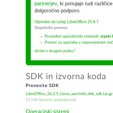
partnerjev
, ki ponujajo tudi različic
dolgoročno podporo.
Opombe ob izdaji LibreOffice 25.8.7
Dopolnilni prenosi:
Preveden uporabniški vmesnik:
srpski 
Pomoč za uporabo v nepovezanem način
iščete v drugem jeziku?
SDK in izvorna koda
Prenesite SDK
LibreOffice_26.2.5_Linux_aarch64_deb_sdk.tar.gz
21 MB (
torrent
,
podrobnosti
)
Operacijski sistemi