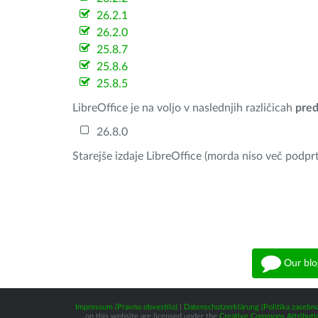
26.2.1
26.2.0
25.8.7
25.8.6
25.8.5
LibreOffice je na voljo v naslednjih različicah
pred
26.8.0
Starejše izdaje LibreOffice (morda niso več podprt
Our blo
Impressum (Pravno obvestilo)
|
Datenschutzerklärung (Politika zasebno
on this website are licensed under the
Creative Commons Attributio