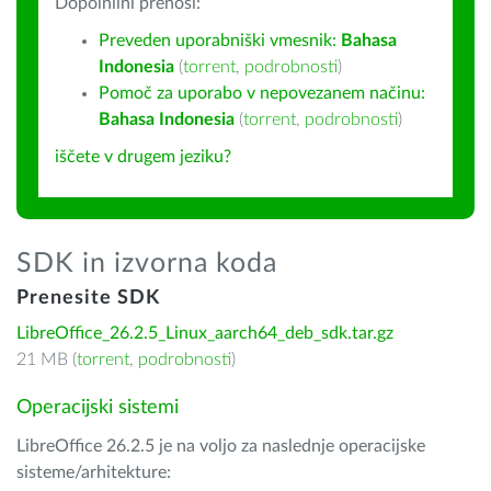
Dopolnilni prenosi:
Preveden uporabniški vmesnik:
Bahasa
Indonesia
(
torrent
,
podrobnosti
)
Pomoč za uporabo v nepovezanem načinu:
Bahasa Indonesia
(
torrent
,
podrobnosti
)
iščete v drugem jeziku?
SDK in izvorna koda
Prenesite SDK
LibreOffice_26.2.5_Linux_aarch64_deb_sdk.tar.gz
21 MB (
torrent
,
podrobnosti
)
Operacijski sistemi
LibreOffice 26.2.5 je na voljo za naslednje operacijske
sisteme/arhitekture: