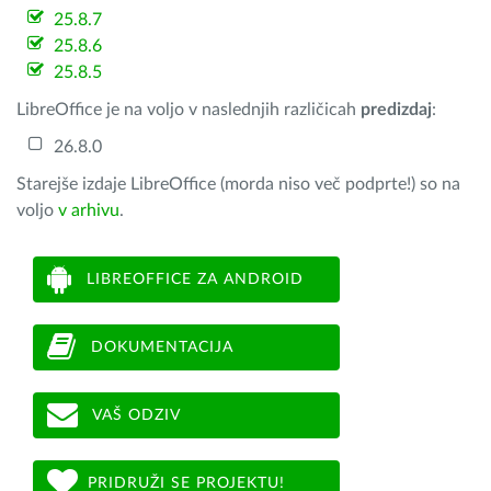
25.8.7
25.8.6
25.8.5
LibreOffice je na voljo v naslednjih različicah
predizdaj
:
26.8.0
Starejše izdaje LibreOffice (morda niso več podprte!) so na
voljo
v arhivu
.
LIBREOFFICE ZA ANDROID
DOKUMENTACIJA
VAŠ ODZIV
PRIDRUŽI SE PROJEKTU!