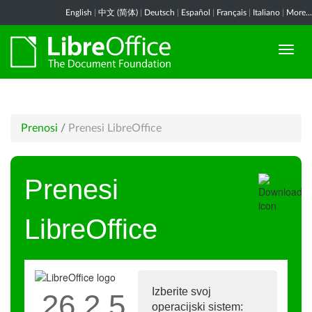
English
|
中文 (简体)
|
Deutsch
|
Español
|
Français
|
Italiano
|
More...
Prenosi
/
Prenesi LibreOffice
Prenesi
LibreOffice
Izberite svoj
26.2.5
operacijski sistem: