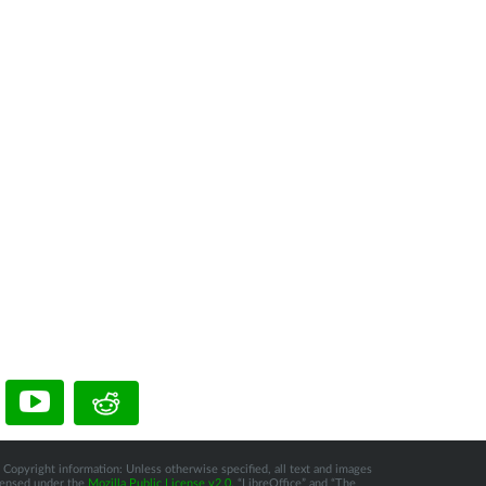
 Copyright information: Unless otherwise specified, all text and images
icensed under the
Mozilla Public License v2.0
. “LibreOffice” and “The