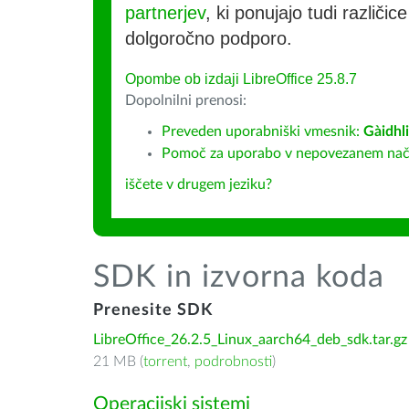
partnerjev
, ki ponujajo tudi različic
dolgoročno podporo.
Opombe ob izdaji LibreOffice 25.8.7
Dopolnilni prenosi:
Preveden uporabniški vmesnik:
Gàidhl
Pomoč za uporabo v nepovezanem način
iščete v drugem jeziku?
SDK in izvorna koda
Prenesite SDK
LibreOffice_26.2.5_Linux_aarch64_deb_sdk.tar.gz
21 MB (
torrent
,
podrobnosti
)
Operacijski sistemi