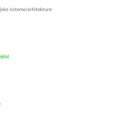
ijske sisteme/arhitekture:
ejša)
: