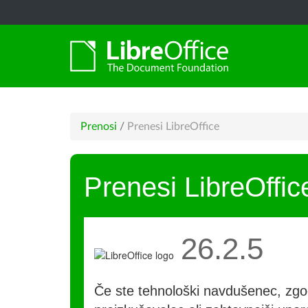
Prenosi
/
Prenesi LibreOffice
Prenesi LibreOffic
26.2.5
Če ste tehnološki navdušenec, zgo