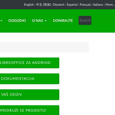
English
|
中文 (简体)
|
Deutsch
|
Español
|
Français
|
Italiano
|
More...
DOGODKI
O NAS
DONIRAJTE
LIBREOFFICE ZA ANDROID
DOKUMENTACIJA
VAŠ ODZIV
PRIDRUŽI SE PROJEKTU!