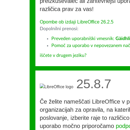
preizkuševalec ali zahtevnejši upora
različica prav za vas!
Opombe ob izdaji LibreOffice 26.2.5
Dopolnilni prenosi:
Preveden uporabniški vmesnik:
Gàidhl
Pomoč za uporabo v nepovezanem način
iščete v drugem jeziku?
25.8.7
Če želite nameščati LibreOffice v po
organizacijah za opravila, na kateri
poslovanje, izberite raje to različi
uporabo močno priporočamo
podpo