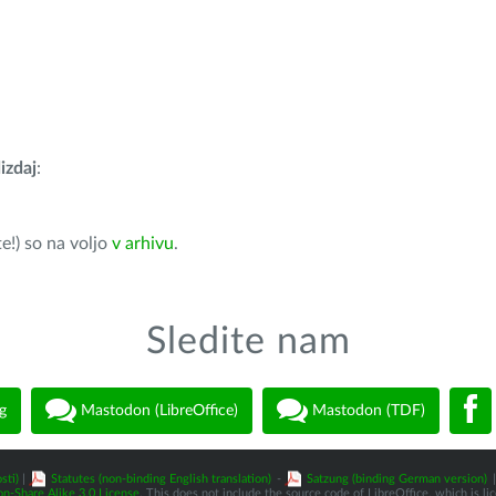
izdaj
:
e!) so na voljo
v arhivu
.
Sledite nam
g
Mastodon (LibreOffice)
Mastodon (TDF)
sti)
|
Statutes (non-binding English translation)
-
Satzung (binding German version)
|
n-Share Alike 3.0 License
. This does not include the source code of LibreOffice, which is l