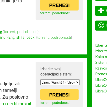
bnik, je ta
PRENESI
torrent
,
podrobnosti
ig
(
torrent
,
podrobnosti
)
u: (English fallback)
(
torrent
,
podrobnosti
)
Izberit
Izberit
Kako n
Sistem
Razvojn
Izberite svoj
operacijski sistem:
Prenos
LibreOf
djetju ali
LibreO
h temelji
LibreO
PRENESI
co. Za poslovno
torrent
,
podrobnosti
ro certificiranih