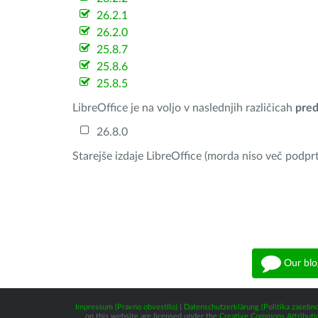
26.2.1
26.2.0
25.8.7
25.8.6
25.8.5
LibreOffice je na voljo v naslednjih različicah
pred
26.8.0
Starejše izdaje LibreOffice (morda niso več podprt
Our blo
Impressum (Pravno obvestilo)
|
Datenschutzerklärung (Politika zasebno
on this website are licensed under the
Creative Commons Attributio