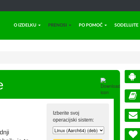
O IZDELKU
PRENOSI
PO POMOČ
SODELUJTE
e
Izberite svoj
operacijski sistem:
dnji