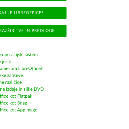
KAJ JE LIBREOFFICE?
RAZŠIRITVE IN PREDLOGE
e operacijski sistem
e jezik
amestim LibreOffice?
ske zahteve
e različice
ne izdaje in slike DVD
fice kot Flatpak
ffice kot Snap
ffice kot AppImage