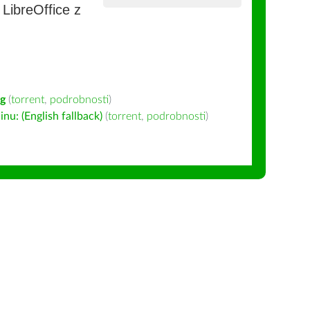
e LibreOffice z
ig
(
torrent
,
podrobnosti
)
u: (English fallback)
(
torrent
,
podrobnosti
)